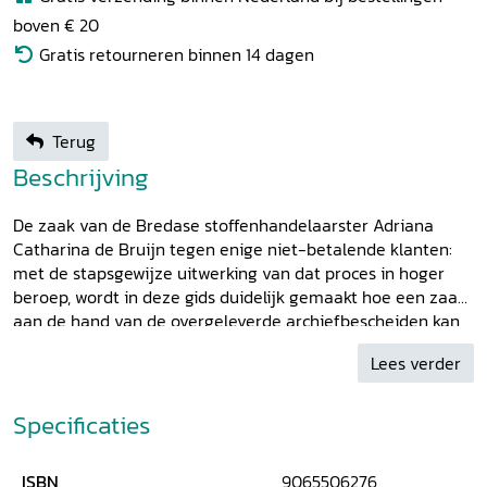
boven € 20
Gratis retourneren binnen 14 dagen
Terug
Beschrijving
De zaak van de Bredase stoffenhandelaarster Adriana
Catharina de Bruijn tegen enige niet-betalende klanten:
met de stapsgewijze uitwerking van dat proces in hoger
beroep, wordt in deze gids duidelijk gemaakt hoe een zaak
aan de hand van de overgeleverde archiefbescheiden kan
worden gereconstrueerd. In dit eerste deel van een serie
Lees verder
gidsen over de procesgang bij de diverse rechtscolleges in
de Republiek der Verenigde Nederlanden komt de Staatse
Raad van Brabant aan bod. Deze gids heeft kan als
Specificaties
wegwijzer dienen bij het onderzoek naar de civiele
processen die bij deze Raad zijn gevoerd. Allereerst wordt
ISBN
9065506276