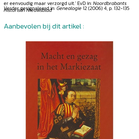
er eenvoudig maar verzorgd uit.' EvD in:
Noordbrabants
Verder gesignaleerd in:
Genealogie
12 (2006) 4, p. 132-135
Historisch Nieuwsblad
Aanbevolen bij dit artikel :