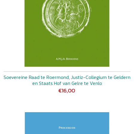
Soevereine Raad te Roermond, Justiz-Collegium te Geldern
en Staats Hof van Gelre te Venlo
€16,00