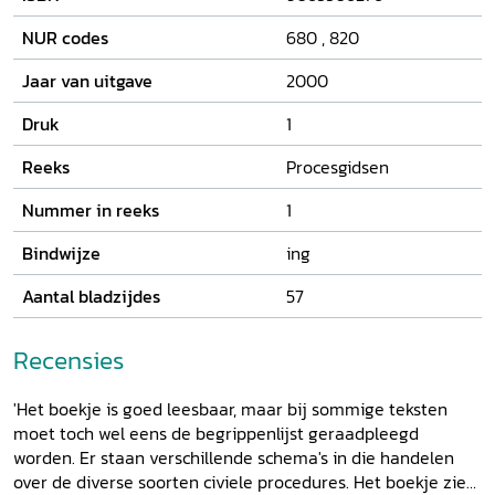
ingegaan op de samenstelling en organisatie van de Raad
en op zijn rechtsprekende bevoegdheden. Vervolgens
NUR codes
680
,
820
worden de verschillende soorten procedures die in civiele
zaken voorkwamen, uitgelegd en met schema's toegelicht.
Jaar van uitgave
2000
Druk
1
Reeks
Procesgidsen
Nummer in reeks
1
Bindwijze
ing
Aantal bladzijdes
57
Recensies
'Het boekje is goed leesbaar, maar bij sommige teksten
moet toch wel eens de begrippenlijst geraadpleegd
worden. Er staan verschillende schema's in die handelen
over de diverse soorten civiele procedures. Het boekje ziet