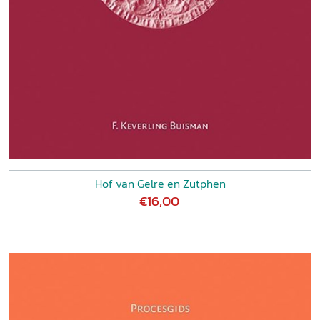
Hof van Gelre en Zutphen
€16,00