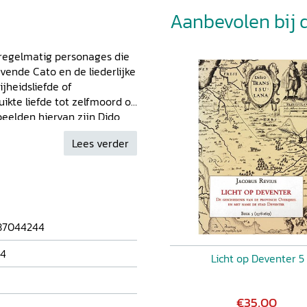
Aanbevolen bij di
regelmatig personages die
vende Cato en de liederlijke
jheidsliefde of
ikte liefde tot zelfmoord of
eelden hiervan zijn Dido,
elfmoord
onderzoekt Anna
Lees verder
ergelijke zelfmoordenaars
bare – daad konden
d, in de vorm van
t een plaats, evenals de
 eind van de eeuw in
rdt de vraag gesteld of de
87044244
 vertoond en, zo ja, hoe.
 studie over dit onderwerp.
4
Licht op Deventer 5
€35,00