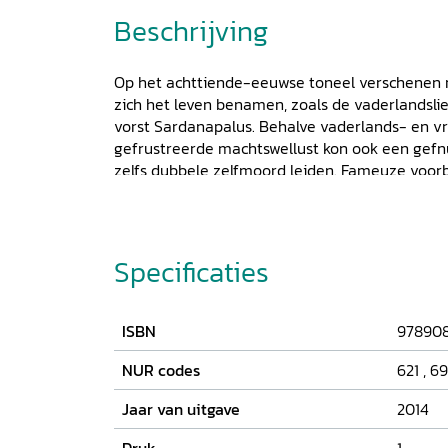
Beschrijving
Op het achttiende-eeuwse toneel verschenen 
zich het leven benamen, zoals de vaderlandslie
vorst Sardanapalus. Behalve vaderlands- en vri
gefrustreerde machtswellust kon ook een gefnu
zelfs dubbele zelfmoord leiden. Fameuze voorb
Phaedra en Piramus en Thisbe. In
Theatrale z
de Haas de karakters en beweegredenen van d
en de context waarin deze hun – bij wet straf
volvoeren. Ook de kritiek op de toneelzelfmoor
Specificaties
beargumenteerde afwijzing of persiflage, krijg
nieuwe soorten zelfmoordenaars die tegen het
toneelstukken werden opgevoerd. Ten slotte wo
ISBN
97890
zelfmoord ook daadwerkelijk op het toneel werd
Theatrale zelfmoord
is de eerste Nederlandse
NUR codes
621
,
69
Jaar van uitgave
2014