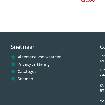
€20,00
Snel naar
C
To
Algemene voorwaarden
121
Privacyverklaring
03
Catalogus
inf
Sitemap
KV
BT
Voo