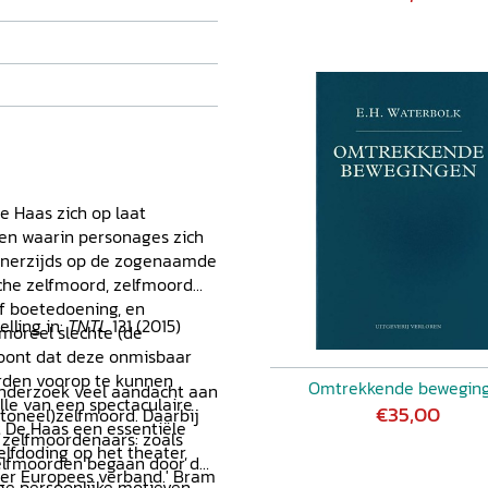
e Haas zich op laat
en waarin personages zich
 enerzijds op de zogenaamde
sche zelfmoord, zelfmoord
f boetedoening, en
elling in:
TNTL
131 (2015)
 moreel slechte (de
toont dat deze onmisbaar
rden voorop te kunnen
Omtrekkende bewegin
onderzoek veel aandacht aan
le van een spectaculaire
€35,00
 (toneel)zelfmoord. Daarbij
t De Haas een essentiële
n zelfmoordenaars: zoals
lfdoding op het theater,
 zelfmoorden begaan door de
der Europees verband.' Bram
ge persoonlijke motieven