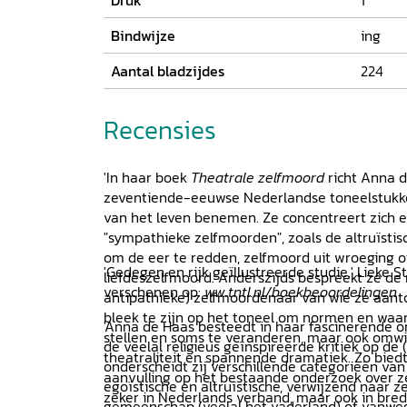
Druk
1
Bindwijze
ing
Aantal bladzijdes
224
Recensies
'In haar boek
Theatrale zelfmoord
richt Anna d
zeventiende-eeuwse Nederlandse toneelstukk
van het leven benemen. Ze concentreert zich
"sympathieke zelfmoorden", zoals de altruïsti
om de eer te redden, zelfmoord uit wroeging o
'Gedegen en rijk geïllustreerde studie.' Lieke St
liefdeszelfmoord. Anderszijds bespreekt ze de
verschenen op:
ww.tntl.nl/boekbeoordelingen
antipathieke) zelfmoordenaar van wie ze aan
bleek te zijn op het toneel om normen en waa
'Anna de Haas besteedt in haar fascinerende 
stellen en soms te veranderen, maar ook omwil
de veelal religieus geïnspireerde kritiek op de
theatraliteit en spannende dramatiek. Zo bied
onderscheidt zij verschillende categorieën va
aanvulling op het bestaande onderzoek over ze
egoïstische en altruïstische, verwijzend naar
zeker in Nederlands verband, maar ook in bre
gemeenschap (veelal het vaderland) of vanwe