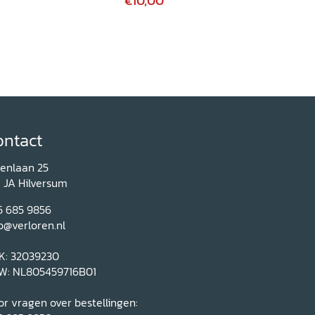
€10,00
ontact
renlaan 25
1 JA Hilversum
5 685 9856
o@verloren.nl
K: 32039230
W: NL805459716B01
r vragen over bestellingen: