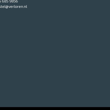
5 685 9856
tel@verloren.nl