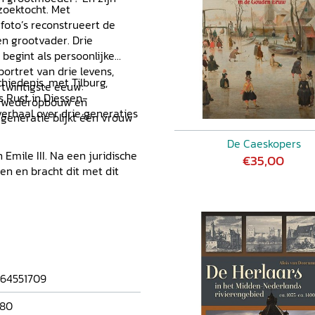
zoektocht. Met
 foto’s reconstrueert de
en grootvader. Drie
begint als persoonlijke
portret van drie levens,
hiedenis, met Tilburg,
twintigste eeuw:
 Rust in Diessen-
e wederopbouw en
verhaal over drie generaties
generatie blijkt één vrouw
De Caeskopers
mile III. Na een juridische
€35,00
den en bracht dit met dit
64551709
80