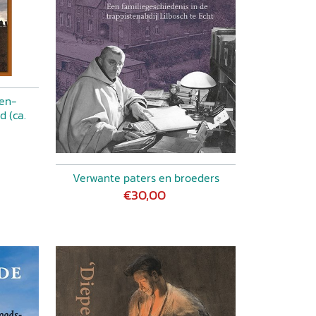
den-
d (ca.
Verwante paters en broeders
€30,00