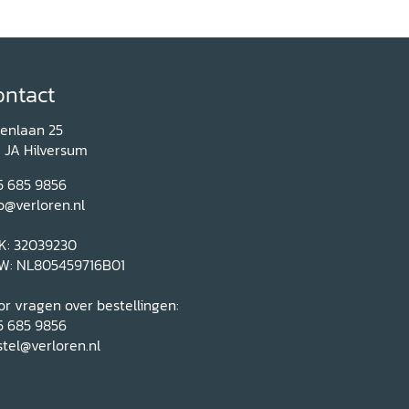
ontact
renlaan 25
1 JA Hilversum
5 685 9856
o@verloren.nl
K: 32039230
W: NL805459716B01
r vragen over bestellingen:
5 685 9856
tel@verloren.nl