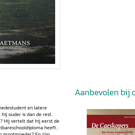
Aanbevolen bij di
medestudent en latere
ij ouder is dan de rest.
 Hij vertelt dat hij eerst de
elbareschooldiploma heeft
ijn grootmoeder? En zijn