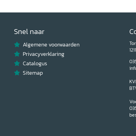
Snel naar
C
To
Algemene voorwaarden
121
Privacyverklaring
03
Catalogus
inf
Sitemap
KV
BT
Voo
03
bes