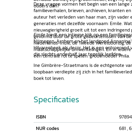
Deze vragen vormen het begin van een lange 
ouders dan?
familieverhalen, brieven, archieven, kranten en
auteur het verleden van haar man, zijn vader 
generaties met dezelfde voornaam: Emile. Wat 
nieuwsgierigheid groeit uit tot een indringend 
Emile
biedt een intieme kijk op een familiegesc
gevormd door de grote gebeurtenissen van de 
Nijmegen, Arnhem en het landgoed Annanina’s
Nederlands-Indië, de Tweede Wereldoorlog, d
Hilvarenbeek als decor. Het is een ontroerend 
maatschappelijke omwentelingen. En in iedere 
die slechts anderhalf jaar tegelijk leefden.
een centrale rol te spelen: grootmoeder Phila.
Ine Gimbrère-Straetmans is de echtgenote van E
loopbaan verdiepte zij zich in het familieverle
boek tot leven.
Specificaties
ISBN
97894
NUR codes
681
,
6