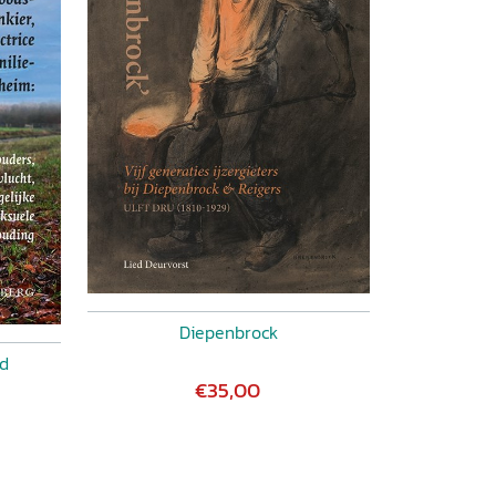
Diepenbrock
ed
€35,00