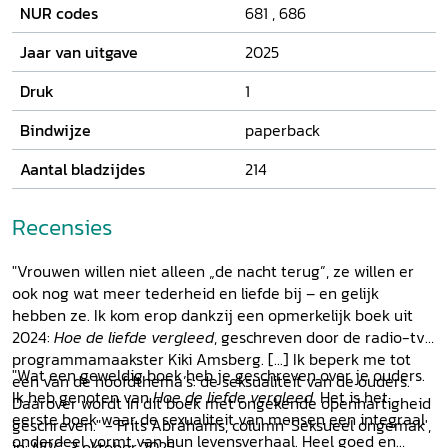
NUR codes
681
,
686
vergleed.
Jaar van uitgave
2025
Druk
1
Bindwijze
paperback
Aantal bladzijdes
214
Recensies
"Vrouwen willen niet alleen „de nacht terug”, ze willen er
ook nog wat meer tederheid en liefde bij – en gelijk
hebben ze. Ik kom erop dankzij een opmerkelijk boek uit
2024:
Hoe de liefde vergleed
, geschreven door de radio-tv-
programmamaakster Kiki Amsberg. [...] Ik beperk me tot
"Wat een geweldig boek heb je geschreven over je ouders.
een van de hoofdthema’s: de seksualiteit van de ouders.
Ik heb genoten van
Hoe de liefde vergleed
. Het is het
Daarover wordt in dit boek met ongekende openhartigheid
eerste boek waar de sexualiteit van mensen een integraal
geschreven." - Frits Abrahams, column 'Seksueel ongemak',
onderdeel vormt van hun levensverhaal. Heel goed en
in:
NRC
, 3 oktober 2025