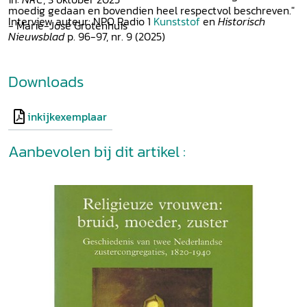
moedig gedaan en bovendien heel respectvol beschreven."
Interview auteur: NPO Radio 1
Kunststof
en
Historisch
- Marie-José Grotenhuis
Nieuwsblad
p. 96-97, nr. 9 (2025)
Downloads
inkijkexemplaar
Aanbevolen bij dit artikel :