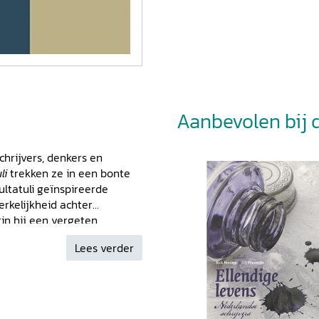
Aanbevolen bij di
schrijvers, denkers en
li
trekken ze in een bonte
ultatuli geïnspireerde
erkelijkheid achter
rin hij een vergeten
e oorlogsmisdaden op Atjeh
Lees verder
en ‘officieel’ niet zo mogen
ers en doofpotten’ van Jurjen
Multatuli op de schrijver
nd columnist Hugo
edigd door zijn