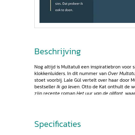
Beschrijving
Nog altijd is Multatuli een inspiratiebron voor 
klokkenluiders. In dit nummer van
Over Multatu
stoet voorbij. Lale Gül vertelt over haar door M
bestseller
Ik ga leven
. Otto de Kat onthult de w
zijn recente roman
Het uur van de olifant
, waa
multatuliaanse klokkenluider over Nederlands
tot leven wekt. Oorlogsmisdaden die tot op hed
heten, zoals blijkt uit het artikel ‘Klokkenluid
Pen. Dik van der Meulen belicht de invloed van 
Specificaties
Nescio en Elsbeth Etty laat zien hoe verregaa
Brandt Corstius alias Piet Grijs zich – aangemo