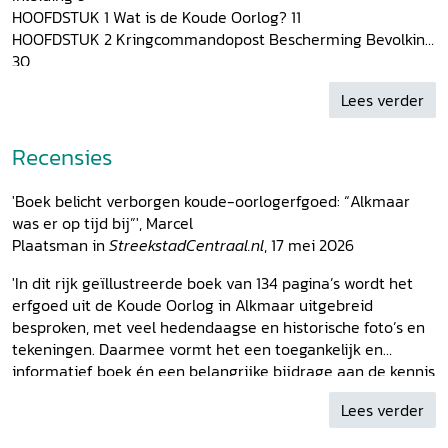
HOOFDSTUK 1 Wat is de Koude Oorlog? 11
HOOFDSTUK 2 Kringcommandopost Bescherming Bevolking
30
HOOFDSTUK 3 Openbare schuilplaats in parkeergarage De
Lees verder
Vest 50
HOOFDSTUK 4 Noodbestuurspost 63
HOOFDSTUK 5 Luchtwachtcentrum Alkmaar 75
Recensies
HOOFDSTUK 6 Nucleair Chemisch Onderkomen van de PTT
90
'Boek belicht verborgen koude-oorlogerfgoed: “Alkmaar
HOOFDSTUK 7 Bedrijfsschuilplaats en kluis van De
was er op tijd bij”', Marcel
Nederlandsche Bank 105
Plaatsman in
StreekstadCentraal.nl
, 17 mei 2026
HOOFDSTUK 8 Waterkeringen met een functie in
oorlogstijd 117
'In dit rijk geïllustreerde boek van 134 pagina’s wordt het
HOOFDSTUK 9 Nawoord: de cultuurhistorische waarde van
erfgoed uit de Koude Oorlog in Alkmaar uitgebreid
dit erfgoed 126
besproken, met veel hedendaagse en historische foto’s en
Dankwoord 129
tekeningen. Daarmee vormt het een toegankelijk en
Bronnen 130
informatief boek én een belangrijke bijdrage aan de kennis
Illustratieverantwoording 131
over dit erfgoed, zowel regionaal als landelijk.' -
Lees verder
Relevante gebruikte afkortingen 132
KoudeOorlog.nl
, 28 april 2026
Over de auteurs 133