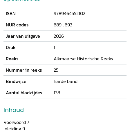
periode waarin de dreiging van vernietiging reëel was – als
blijvende waarschuwing voor hoe waardevol vrede is.
ISBN
9789464552102
NUR codes
689
,
693
Jaar van uitgave
2026
Druk
1
Reeks
Alkmaarse Historische Reeks
Nummer in reeks
25
Bindwijze
harde band
Aantal bladzijdes
138
Inhoud
Voorwoord 7
Inleiding 9