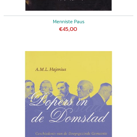
148
Een leven in dienst van letteren, kerk en bibliotheek 148
Haarlem en Coster 150
Menniste Paus
Nationaal-protestantse vieringen 153
€45,00
Een hartstochtelijk pleitbezorger voor Coster 157
Nationale vieringen en hun functie 161
Marten Douwes Teenstra en zijn strijd tegen de slavernij
165
Kolonialisme, slavernij en kerk 165
Marten Douwes Teenstra, verlicht strijder tegen slavernij
167
Burgerlijke inzet en maatschappelijke emancipatie 171
Godsdienstige argumenten 174
Verlicht-beschaafde argumenten 177
Een optimistisch mens- en wereldbeeld als drijfveer 179
Slavernij onverenigbaar met het vrije Nederland,
argumenten vanuit
de geschiedenis 181
De slechte naam van Nederland als argument 184
Dezelfde burgerrechten binnen de natie als motief 186
De bewijsgrond van het schokkend geweld en lijden 188