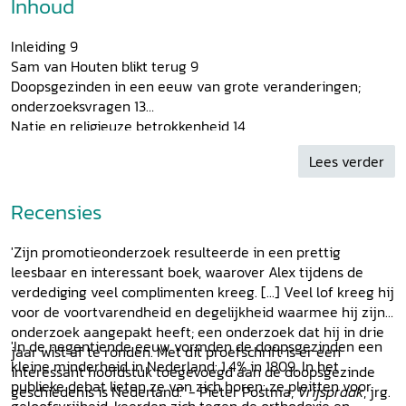
Inhoud
Inleiding 9
Sam van Houten blikt terug 9
Doopsgezinden in een eeuw van grote veranderingen;
onderzoeksvragen 13
Natie en religieuze betrokkenheid 14
Herinneringscultuur, mythen en beeldvorming –
Lees verder
theoretisch kader 19
Periodisering, werkwijze en opbouw 25
1 ‘Bijkans alle denkbare Regeringsvormen’
Recensies
Doopsgezinde ideeënvorming omtrent natie en staat,
1795-1815. Van Republiek naar
'Zijn promotieonderzoek resulteerde in een prettig
Koninkrijk
leesbaar en interessant boek, waarover Alex tijdens de
Staatkundige veranderingen 29
verdediging veel complimenten kreeg. [...] Veel lof kreeg hij
De aanloop, 1770-1795 32
voor de voortvarendheid en degelijkheid waarmee hij zijn
De patriottentijd 32
onderzoek aangepakt heeft; een onderzoek dat hij in drie
Bataafs-Franse regering, 1795-1806 35
'In de negentiende eeuw vormden de doopsgezinden een
jaar wist af te ronden. Met dit proefschrift is er een
Gelijkwaardigheid en vrijheid 35
kleine minderheid in Nederland: 1,4% in 1809. In het
interessant hoofdstuk toegevoegd aan de doopsgezinde
Dreiging voor het vaderland: een Engels-Russische invasie
publieke debat lieten ze van zich horen: ze pleitten voor
geschiedenis is Nederland.' - Pieter Postma,
Vrijspraak
, jrg.
38