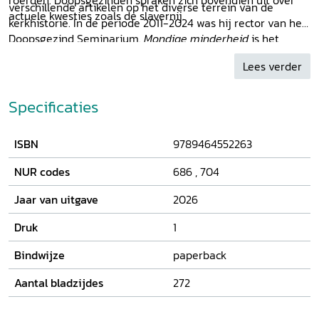
roerden. Doopsgezinden spraken zich bovendien uit over
verschillende artikelen op het diverse terrein van de
actuele kwesties zoals de slavernij.
kerkhistorie. In de periode 2011-2024 was hij rector van het
Doopsgezind Seminarium.
Mondige minderheid
is het
resultaat van zijn promotieonderzoek aan de Radboud
Lees verder
Universiteit.
Specificaties
ISBN
9789464552263
NUR codes
686
,
704
Jaar van uitgave
2026
Druk
1
Bindwijze
paperback
Aantal bladzijdes
272