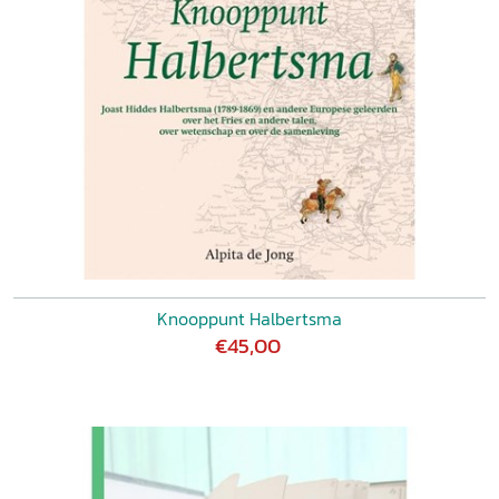
Het Nederlandsch Karakter 219
Een doopsgezinde bijdrage aan Het Vaderlandsch Album
226
Conclusie 233
Conclusie 235
Cramer en ‘de afgeloopen eeuw’ 235
Een minderheid die zich liet gelden 238
Opnieuw Cramer 243
Dankwoord 245
Gedrukte bronnen en bronpublicaties 246
Summary 262
Illustratieverantwoording 265
Personenregister 266
Knooppunt Halbertsma
Curriculum vitae 269
€45,00