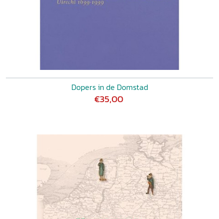
Conclusie 191
4 ‘Het zuiver Nederlandsch karakter’
Doopsgezinden en het nationale verhaal in een
veranderende politieke en
maatschappelijke realiteit, 1860-1890
Nationale eenheid onder druk 193
Matthias de Vries en zijn redevoeringen 197
1860: Van Maerlant als wegwijzer van eenheid, vrijheid,
Dopers in de Domstad
verlichting 197
€35,00
1863: viering vijftig jaar herstel van de Nederlandse
onafhankelijkheid
– conservatieve ideeën 200
1872: de herdenking van Brielle – een pleidooi voor vrijheid
204
1884: herdenking van de Vader des Vaderlands – over
staatsmanschap 210
De Vries en zijn redes, kort resumé 216
Jakob de Hoop Scheffer en de doperse geschiedschrijving
217
Een nationaal doopsgezind verhaal 217