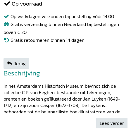
Op voorraad
Op werkdagen verzonden bij bestelling vóór 14.00
Gratis verzending binnen Nederland bij bestellingen
boven € 20
Gratis retourneren binnen 14 dagen
Terug
Beschrijving
In het Amsterdams Historisch Museum bevindt zich de
collectie C.P. van Eeghen, bestaande uit tekeningen,
prenten en boeken geïllustreerd door Jan Luyken (1649-
1712) en zijn zoon Casper (1672-1708). De Luykens
behoorden tot de belangrijkste boekillustratoren van de
late zeventiende en vroege achttiende eeuw. Hun prenten
Lees verder
zijn in later eeuwen dan ook vaak herdrukt, gekopieerd of