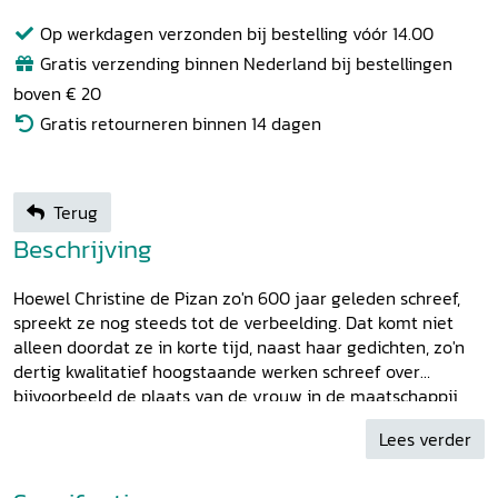
Op werkdagen verzonden bij bestelling vóór 14.00
Gratis verzending binnen Nederland bij bestellingen
boven € 20
Gratis retourneren binnen 14 dagen
Terug
Beschrijving
Hoewel Christine de Pizan zo'n 600 jaar geleden schreef,
spreekt ze nog steeds tot de verbeelding. Dat komt niet
alleen doordat ze in korte tijd, naast haar gedichten, zo'n
dertig kwalitatief hoogstaande werken schreef over
bijvoorbeeld de plaats van de vrouw in de maatschappij,
de opvoeding van een vorst, de politieke situatie en haar
Lees verder
eigen gevoelens, maar ook doordat ze deze aanbood aan
koningen en prinsen. In deze bundel worden verschillende
aspecten van haar schrijverschap, de productie en de