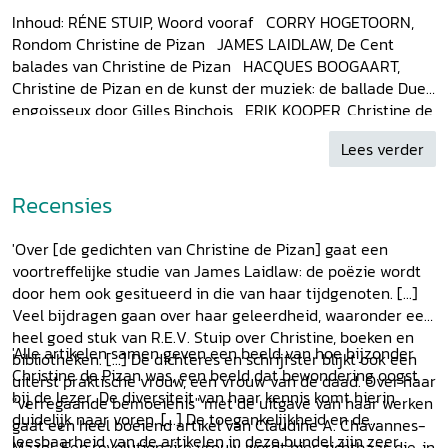
Inhoud: RÉNE STUIP, Woord vooraf CORRY HOGETOORN,
Rondom Christine de Pizan JAMES LAIDLAW, De Cent
balades van Christine de Pizan HACQUES BOOGAART,
Christine de Pizan en de kunst der muziek: de ballade Dueil
engoisseux door Gilles Binchois ERIK KOOPER, Christine de
Pizan en Thomas Hoccleves Letter to Cupid JOSÉ VAN DER
Lees verder
HELM, Het Livre de la cité en Boccaccio ARPAD P. ORBÁN,
Christine de Pizan en de Oudheid RENÉ STUIP, Christine,
kennis en boeken CLAUDINE A. CHAVANNES-MAZAL, De
Recensies
verregaande bemoeienis van Christine de Pizan met de
uitgave van haar werken THEA SUMMERFIELD, Christine de
'Over [de gedichten van Christine de Pizan] gaat een
Pizan, het Livre dus corps de policie en het «mal pais
voortreffelijke studie van James Laidlaw: de poëzie wordt
d’Angleterre» BERTEKE WAALDIJK, Christine de Pizan en
door hem ook gesitueerd in die van haar tijdgenoten. [...]
Vrouwenstudies Over de auteurs
Veel bijdragen gaan over haar geleerdheid, waaronder een
heel goed stuk van R.E.V. Stuip over Christine, boeken en
'Alle artikelen samen geven een beeld van hoe bijzonder
bibliotheken. [...] De dichteres en schrijfster blijkt ook een
Christine de Pizan was, een beeld dat bewondering oogst
uiterst praktische vrouw, een vrouw van de daad. Over haar
bij de lezer. De diversiteit van haar kennis komt hierin
"verregaande bemoeienis" met de uitgave van haar werken
duidelijk naar voren. [...] De toegankelijkheid en de
gaat een heel boeiend artikel van Claudine A. Chavannes-
leesbaarheid van de artikelen in deze bundel zijn zeer
Mazel. Een revolutionaire vrouw wordt hier zichtbaar, die, in