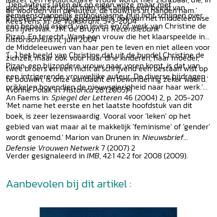
'Tien auteurs laten elk op eigen wijze, maar met
groot. Als lezer krijgt men niet alleen een beeld van
de woorden van de auteur, de touwtjes in handen nam.'
gemeenschappelijk enthousiasme, hun licht schijnen over
Christine zelf, maar gedeeltelijk ook van het middeleeuwse
Kees Fens, in:
de Volkskrant
, 5-3-2004
een bepaald aspect van leven en/of werk van Christine de
schrijversvak.' J.M. de Bruyn in:
Recensiebank
Pizan. En terecht. Want een vrouw die het klaarspeelde in
historischhuis.nl,
juni 2004
de Middeleeuwen van haar pen te leven en niet alleen voor
'[...] het beeld van Christine dat uit de bundel Christine de
zichzelf, maar ook voor haar drie kinderen, haar moeder,
Pizan, een bijzondere vrouw naar voren komt, is dat van
twee broers en een nicht al schrijvend een bestaan wist op
een intrigerende vrouwelijke auteur. De diverse bijdragen
te bouwen, is onze aandacht en bewondering zeker waard.'
prikkelen bovendien de nieuwsgierigheid naar haar werk.'
Yvonne Polak in:
Historica
28 (2005) 1
An Faems in:
Spiegel der Letteren
46 (2004) 2, p. 205-207
'Met name het eerste en het laatste hoofdstuk van dit
boek, is zeer lezenswaardig. Vooral voor 'leken' op het
gebied van wat maar al te makkelijk 'feminisme' of 'gender'
wordt genoemd.' Marion van Drunen in:
Nieuwsbrief
Defensie Vrouwen Netwerk
7 (2007) 2
Verder gesignaleerd in
IMB
, 42:1 42:2 for 2008 (2009).
Aanbevolen bij dit artikel :