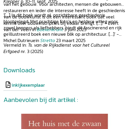
Klepper
p. 10-11, sept. 2025
van het gebouw. Voor architecten, mensen die gebouwen
restaureren en ieder die interesse heeft in de geschiedenis
'[...] In dit boek wordt nl. onzichtbare geschiedenis
van de bouwkunst is dit een interessant boek dat veel
blootgelegd. Met prachtige foto’s en heldere uitleg voor
kennis over bouwinscripties bij elkaar brengt. [...]' - Evert
zowel kenners als liefhebbers, biedt dit fascinerend en rijk
van der Veen in
Boekenkrant
3 juni 2025
geïllustreerd boek een nieuwe blik op architectuur. [...]' -
Michel Dutrieuein
Stretto
23 maart 2025
Vermeld in:
Ts. van de Rijksdienst voor het Cultureel
Erfgoed
nr. 3 (2025)
Downloads
inkijkexemplaar
Aanbevolen bij dit artikel :