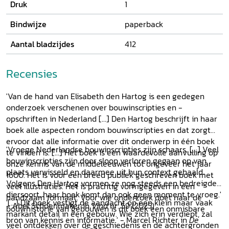
Druk
1
opdrachtgevers zich in de openbare ruimte en thuis, en
welke rol was er weggelegd voor de bouwlieden? En tot wie
Bindwijze
paperback
richtten de bouwinscripties zich eigenlijk?
Aantal bladzijdes
412
Recensies
'Van de hand van Elisabeth den Hartog is een gedegen
onderzoek verschenen over bouwinscripties en -
opschriften in Nederland [...] Den Hartog beschrijft in haar
boek alle aspecten rondom bouwinscripties en dat zorgt
ervoor dat alle informatie over dit onderwerp in één boek
'Vroege Nederlandse bouwinscripties zijn schaars. [...] Veel
te vinden is. [...] Het boek is een waardevolle aanvulling op
bouwinscripties zijn door sloop verloren gegaan op van
onze kennis van de middeleeuwen tot ongeveer het jaar
plaats verwisseld en daarmee uit hun context gehaald.
1600. Het is voor een breed publiek geschreven boek met
Volgens Den Hartog vormen ze nog steeds een bedreigde
veel illustraties. Het is prachtig vormgegeven in een
diersoort, haar boek komt dan ook geen moment te vroeg.'
handzaam formaat. Voor wie onderzoek doet naar de
'[...] Dit boek vestigt de aandacht op een klein maar vaak
- Abel Schoenmaker in
Vind
nr. 59 (2025)
bouwhistorie van gebouwen is dit boek een onmisbare
markant detail in een gebouw. Wie zich erin verdiept, zal
bron van kennis en informatie.' - Marcel Richter in
De
veel ontdekken over de geschiedenis en de achtergronden