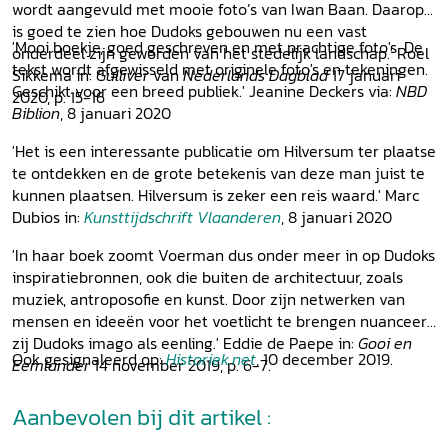
wordt aangevuld met mooie foto’s van Iwan Baan. Daarop
is goed te zien hoe Dudoks gebouwen nu een vast
'Mooi boekje, goed geschreven en met prachtige foto's. De
onderdeel zijn geworden van het stedelijk landschap.' Roel
tekst wordt afgewisseld met originele foto's en tekeningen.
Sikkema in:
Gulliver
van
Nederlands Dagblad
17 januari
Geschikt voor een breed publiek.' Jeanine Deckers via:
NBD
2020, p. 15-16
Biblion
, 8 januari 2020
'Het is een interessante publicatie om Hilversum ter plaatse
te ontdekken en de grote betekenis van deze man juist te
kunnen plaatsen. Hilversum is zeker een reis waard.' Marc
Dubios in:
Kunsttijdschrift
Vlaanderen
, 8 januari 2020
'In haar boek zoomt Voerman dus onder meer in op Dudoks
inspiratiebronnen, ook die buiten de architectuur, zoals
muziek, antroposofie en kunst. Door zijn netwerken van
mensen en ideeën voor het voetlicht te brengen nuanceert
zij Dudoks imago als eenling.' Eddie de Paepe in:
Gooi en
Ook gesignaleerd op:
Historiek.net
, 10 december 2019.
Eemlander
14 november 2019, p. 6-7.
Aanbevolen bij dit artikel :