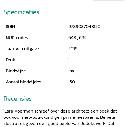
nuanced by positioning him in a broader context of
networks of ideas and people. From the hierarchical
Specificaties
Engineering Corps, the development-oriented Hilversum
city council, and the milieu of artists in Het Gooi, to
ISBN
9789087048150
committees with colleagues from the upper echelons of
Dutch urban planning - they all influenced his thinking and
NUR codes
648
,
694
designs to a greater or lesser extent. Dudok's ideas about
the garden city of Hilversum and the wonders of his
Jaar van uitgave
2019
architecture are spectacularly depicted in the photographs
by Iwan Baan.
Druk
1
Bindwijze
ing
Aantal bladzijdes
150
Recensies
'Lara Voerman schreef over deze architect een boek dat
ook voor niet-bouwkundigen prima leesbaar is. De vele
illustraties geven een goed beeld van Dudoks werk. Dat