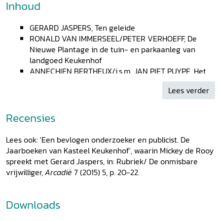
Inhoud
GERARD JASPERS, Ten geleide
RONALD VAN IMMERSEEL/PETER VERHOEFF, De
Nieuwe Plantage in de tuin- en parkaanleg van
landgoed Keukenhof
ANNECHIEN BERTHEUX/i.s.m. JAN PIET PUYPE, Het
wapenrek in de Herenkamer van kasteel Keukenhof
Lees verder
GERARD JASPERS, Een bijzonder kamerscherm uit
kasteel Keukenhof
GERARD JASPERS, De
Encyclop
é
die
van Diderot en
Recensies
D’Alembert in de bibliotheek van kasteel
Keukenhof
Lees ook: 'Een bevlogen onderzoeker en publicist. De
LEO WEVERS, Beschouwing van Keukenhofs
Jaarboeken van Kasteel Keukenhof', waarin Mickey de Rooy
schouwen
spreekt met Gerard Jaspers, in: Rubriek/ De onmisbare
MARIA VAN VLIJMEN, De kachels en fornuizen in
vrijwilliger,
Arcadië
7 (2015) 5, p. 20-22.
kasteel Keukenhof
Over de auteurs
Downloads