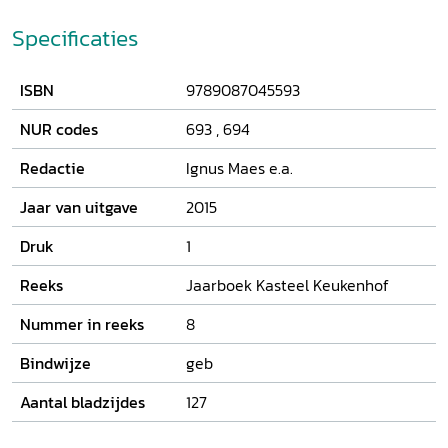
van drie Franse paleizen. In een tweede artikel van zijn
Specificaties
hand gaat de aandacht uit naar de in de
Keukenhofbibliotheek aanwezige roofdruk uit Lucca van de
beroemde Encyclopédie van Diderot en D’Alembert. Tot slot
ISBN
9789087045593
beschrijft Leo Wevers de schouwen en vertelt Maria van
Vlijmen ons meer over de haarden van het kasteel
NUR codes
693
,
694
Keukenhof.
Redactie
Ignus Maes e.a.
Jaar van uitgave
2015
Druk
1
Reeks
Jaarboek Kasteel Keukenhof
Nummer in reeks
8
Bindwijze
geb
Aantal bladzijdes
127