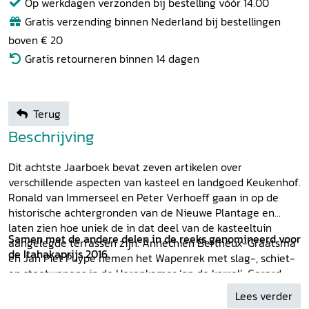
Op werkdagen verzonden bij bestelling vóór 14.00
Gratis verzending binnen Nederland bij bestellingen
boven € 20
Gratis retourneren binnen 14 dagen
Terug
Beschrijving
Dit achtste Jaarboek bevat zeven artikelen over
verschillende aspecten van kasteel en landgoed Keukenhof.
Ronald van Immerseel en Peter Verhoeff gaan in op de
historische achtergronden van de Nieuwe Plantage en
laten zien hoe uniek de in dat deel van de kasteeltuin
Samen met de andere delen in de reeks genomineerd voor
aangelegde terrassen zijn. Annechien Bertheux-Graatsma
de Itahakaprijs 2016.
en Jan Piet Puype nemen het Wapenrek met slag-, schiet-
en stootwapens in de Herenkamer ‘op de korrel’. Gerard
Jaspers beschrijft een niet meer aanwezig zesdelig
Lees verder
kamerscherm uit de tijd van Lodewijk XV met afbeeldingen