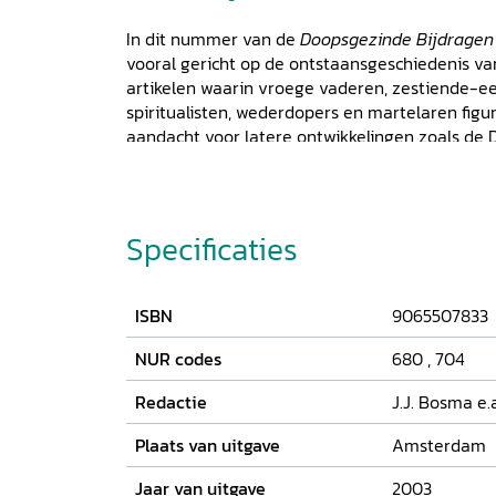
In dit nummer van de
Doopsgezinde Bijdrage
vooral gericht op de ontstaansgeschiedenis 
artikelen waarin vroege vaderen, zestiende-ee
spiritualisten, wederdopers en martelaren figu
aandacht voor latere ontwikkelingen zoals de
de negentiende-eeuwse voorman Joost Hiddes
Doopsgezind Wereldcongres.
Specificaties
ISBN
9065507833
NUR codes
680
,
704
Redactie
J.J. Bosma e.
Plaats van uitgave
Amsterdam
Jaar van uitgave
2003