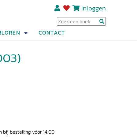
Inloggen
Regi
RLOREN
CONTACT
003)
ij bestelling vóór 14.00