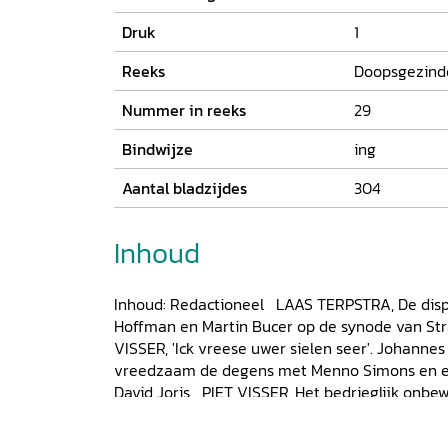
Druk
1
Reeks
Doopsgezind
Nummer in reeks
29
Bindwijze
ing
Aantal bladzijdes
304
Inhoud
Inhoud: Redactioneel LAAS TERPSTRA, De disp
Hoffman en Martin Bucer op de synode van Str
VISSER, 'Ick vreese uwer sielen seer'. Johannes 
vreedzaam de degens met Menno Simons en e
David Joris PIET VISSER, Het bedrieglijk onbe
Een editorische vergelijking tussen de geschr
martelaarsteksten van Jeronimus en Lysken 