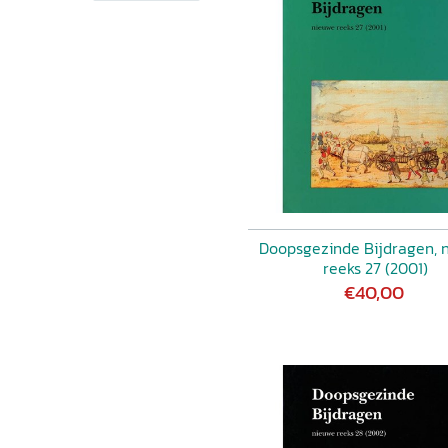
tradities en hun regulering
TRA, Huiskopers of
De 'theologie' van Joost
P/ED VAN STRATEN,
s-Amerikaanse conferentie
SSER (ed.), Zes onbekende
551) Rectificatie: Correctie
e Oud-Vlaamse gemeenten te
8) Interview: 'Yn petear
uke Voolstra
Doopsgezinde Bijdragen, 
reeks 27 (2001)
€40,00