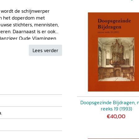
n
wordt de schijnwerper
van het doperdom met
uwse stichters, mennisten,
reren. Daarnaast is er ook
 Danziger Oude Vlamingen,
 Halbertsma en het
Lees verder
Doopsgezinde Bijdragen, 
reeks 19 (1993)
a.
€40,00