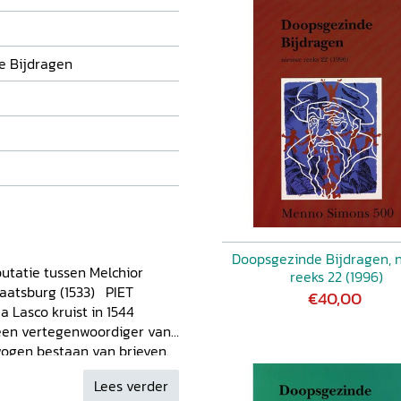
e Bijdragen
Doopsgezinde Bijdragen, 
utatie tussen Melchior
reeks 22 (1996)
aatsburg (1533) PIET
€40,00
a Lasco kruist in 1544
en vertegenwoordiger van
wogen bestaan van brieven.
even en de gedrukte
Lees verder
Segers JESSE SPOHNHOLZ,