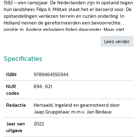
1582 – een rampjaar. De Nederlanden zijn in opstand tegen
hun landsheer, Filips II. Militair staat het er beroerd voor. De
opstandelingen verliezen terrein en ruziën onderling. In
Holland nemen de gereformeerden een bevoorrechte
positie in. Andere gelovigen lijden daaronder. Maar niet
iedereen neemt de gereformeerde machtsaanspraak voor
Lees verder
lief. In het verzet hiertegen neemt D.V. Coornhert (1522-
1590) een prominente plaats in. Hij verwijt de
gereformeerden dat zij de Hollandse magistraten
Specificaties
aanzetten tot een repressieve godsdienstpolitiek. Volgens
hem is gewetensvrijheid zonder godsdienstvrijheid
ISBN
9789464550344
toegedekte gewetensdwang. Mensen dienen vrij te zijn om
hun geloof uit te dragen. Het eigentijdse debat, meent hij,
NUR
694
,
621
draait angstvallig om de hete brij heen. In zijn
Synode over
codes
gewetensvrijheid (1582)
laat hij zien hoe het wel moet. In
dit fictieve, fraai geënsceneerde verslag van een
Redactie
Hertaald, ingeleid en geannoteerd door
kerkvergadering laat hij zien dat de ‘ouden’ (katholieken)
Jaap Gruppelaar, m.m.v. Jan Bedaux
en de ‘jongen’ (lutheranen en gereformeerden) dezelfde
volstrekt ondeugdelijke argumenten gebruiken om de
Jaar van
2022
eigen machtspositie te verdedigen. Tenslotte raakt de
uitgave
gereformeerde deelnemer overtuigd: geloof moet vrij zijn,