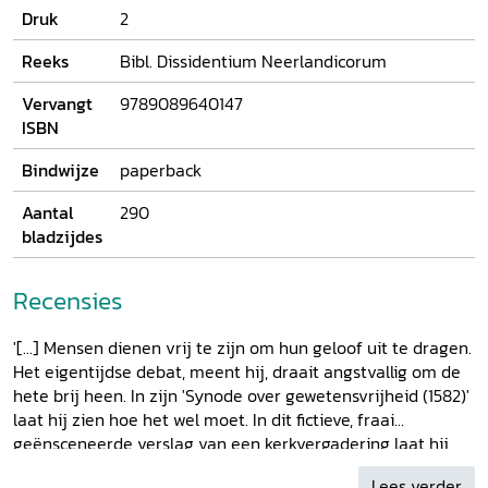
Druk
2
diverse gelovigen kunnen goed samenleven, en ja,
godsdienstvrijheid is de inzet van de opstand.
Reeks
Bibl. Dissidentium Neerlandicorum
Vervangt
9789089640147
ISBN
Bindwijze
paperback
Aantal
290
bladzijdes
Recensies
'[...] Mensen dienen vrij te zijn om hun geloof uit te dragen.
Het eigentijdse debat, meent hij, draait angstvallig om de
hete brij heen. In zijn 'Synode over gewetensvrijheid (1582)'
laat hij zien hoe het wel moet. In dit fictieve, fraai
geënsceneerde verslag van een kerkvergadering laat hij
zien dat de 'ouden' (katholieken) en de 'jongen' (lutheranen
Lees verder