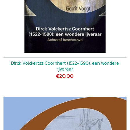
Dirck Volckertsz Coornhert (1522-1590): een wondere
ijveraar
€20,00