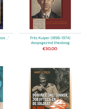
oos …’
Frits Kuiper (1898-1974)
doopsgezind theoloog
€30,00