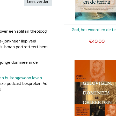
Lees verder
r 203
God, het woord en de te
 over een solitair theoloog'.
8
€40,00
ee-jonkheer liep veel
Huisman portretteert hem
2
n jonge dominee in de
246
een buitengewoon leven
r het
deze podcast bespreken Ad
.