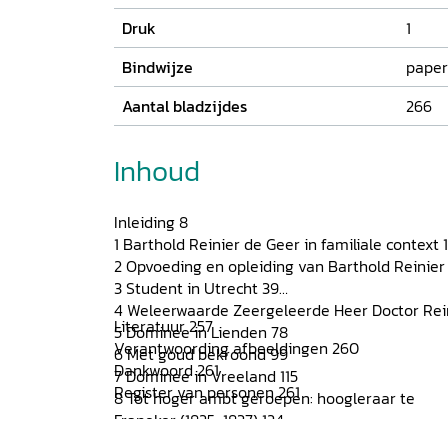
Druk
1
Bindwijze
paper
Aantal bladzijdes
266
Inhoud
Inleiding 8
1 Barthold Reinier de Geer in familiale context 
2 Opvoeding en opleiding van Barthold Reinier
3 Student in Utrecht 39
4 Weleerwaarde Zeergeleerde Heer Doctor Rei
Literatuur 257
5 Dominee in Lienden 78
Verantwoording afbeeldingen 260
6 Met goud bekroond 99
Dankwoord 261
7 Dominee in Vreeland 115
Register van personen 261
8 Tot hoger ambt geroepen: hoogleraar te
Franeker (1825-1837) 124
9 Wonen en werken in Franeker 131