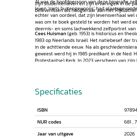
Al was de hoofdpersoon van deze biografie zelf
zijn studentenleven en zijn ervaringen in de pa
leven ‘niets buitengewoons’ had plaatsgevonden
belevenissen als hoogleraar aan het Rijksathe
echter van oordeel, dat zijn levensverhaal wel
was om te boek gesteld te worden: het werd een
deernis- en soms lachwekkend zelfportret van e
Cees Huisman
(geb. 1953) is historicus en theo
1983 op Neerlands Israël. Het natiebesef der 
in de achttiende eeuw. Na als geschiedenisler
geweest werd hij in 1985 predikant in de Ned. 
Protestantse) Kerk. In 2023 verscheen van zij
(1760-1825). Predikant met vergezichten tussen
Verloren).
Specificaties
ISBN
97894
NUR codes
681
,
Jaar van uitgave
2026