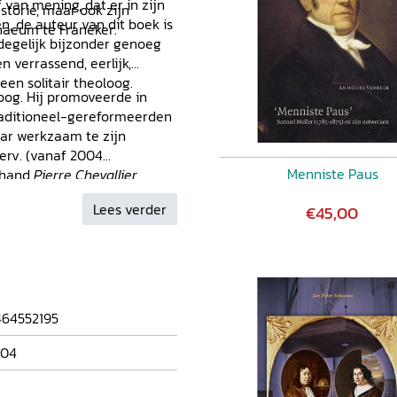
 van mening, dat er in zijn
storie, maar ook zijn
, de auteur van dit boek is
naeum te Franeker.
 degelijk bijzonder genoeg
 verrassend, eerlijk,
en solitair theoloog.
loog. Hij promoveerde in
traditioneel-gereformeerden
aar werkzaam te zijn
Herv. (vanaf 2004
Menniste Paus
n hand
Pierre Chevallier
 Verlichting en Réveil
(uitg.
Lees verder
€45,00
64552195
704