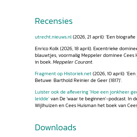
10 Naar de oculist in Gräfrath 149
11 De Grand Tour (I): Parijs 155
Recensies
12 De Grand Tour (II): Zwitserland 178
13 Hoe professor De Geer verdween uit Franeke
14 Een ‘Verhandeling’ goed voor goud 211
utrecht.nieuws.nl
(2026, 21 april): 'Een biografie
15 Geen verplichtingen, geen verwachtingen 21
Epiloog 237
Enrico Kolk (2026, 18 april). Excentrieke domin
Bijlagen 241
blauwtjes, voormalig Meppeler dominee Cees 
A Quaestiones bij de dissertatie 241
in boek.
Meppeler Courant
.
B Pastorale brief aan de gemeente Lienden 24
C Gronden waarop De Geer het beroep naar
Fragment op Historiek.net
(2026, 10 april): 'Ee
Franeker aannam 244
Betuwe: Barthold Reinier de Geer (1817)'.
D Ontboezeming bij het graf van zijn moeder 
Luister ook de aflevering 'Hoe een jonkheer g
E Gebruikte literatuur bij zijn Verhandeling ove
leidde'
van De 'waar te beginnen'-podcast. In 
zedelijk karakter
Wijlhuizen en Cees Huisman het boek van Cees
van de Kerkhervormers 249
F Brief aan Dr. De Leuw in Gräfrath 251
G Toespraak bij het graf van zijn vader 252
Downloads
Publicaties van B.R. de Geer 254
Archiefstukken betreffende B.R. de Geer 255