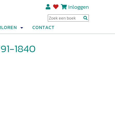
Inloggen
Regi
RLOREN
CONTACT
791-1840