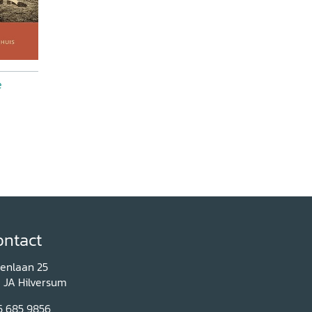
e
ontact
renlaan 25
1 JA Hilversum
5 685 9856