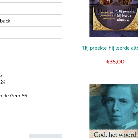
back
‘Hij preekte, hij leerde alt
€35,00
13
 24
n de Geer 56