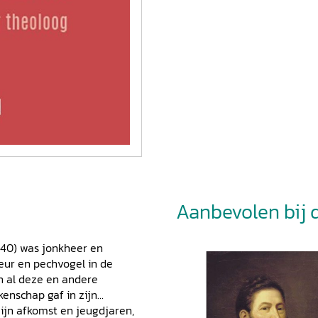
Aanbevolen bij di
840) was jonkheer en
meur en pechvogel in de
an al deze en andere
kenschap gaf in zijn
 zijn afkomst en jeugdjaren,