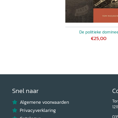
De politieke domine
€25,00
Snel naar
C
To
Algemene voorwaarden
121
Privacyverklaring
03