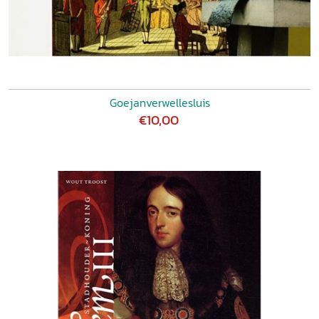
Goejanverwellesluis
€10,00