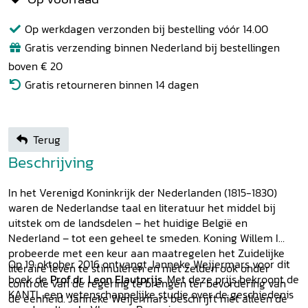
Op werkdagen verzonden bij bestelling vóór 14.00
Gratis verzending binnen Nederland bij bestellingen
boven € 20
Gratis retourneren binnen 14 dagen
Terug
Beschrijving
In het Verenigd Koninkrijk der Nederlanden (1815-1830)
waren de Nederlandse taal en literatuur het middel bij
uitstek om de landsdelen – het huidige België en
Nederland – tot een geheel te smeden. Koning Willem I
probeerde met een keur aan maatregelen het Zuidelijke
Op 19 oktober 2016 ontvangt Janneke Weijermars voor dit
literaire leven te stimuleren en niet zelden ook onder
boek de
Prof.dr. Leon Elautprijs
. Met deze prijs bekroont de
controle van de regering te brengen ter bevordering van
KANTL een wetenschappelijke studie over de geschiedenis
de eenheid. Janneke Weijermars beschrijft niet alleen de