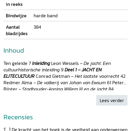
in reeks
Bindwijze
harde band
Aantal
384
bladzijdes
Inhoud
Ten geleide 7
Inleiding
Leon Wessels –
De jacht. Een
cultuurhistorische inleiding
9
Deel 1 – JACHT EN
ELITECULTUUR
Conrad Gietman –
Het laatste voorrecht
42
Redmer Alma –
De valkerij van Johan van Ewsum
61 Peter
Bijster –
Stadhouder-koning Willem III en de jacht
84
Klaasje Douma –
De adellijke jacht op Brabantse
Lees verder
landgoederen in de negentiende en twintigste eeuw
104
Shera van den Wittenboer en Rodin de Lange –
Uitvinding
van tradities? De jacht op landgoed Middachten rond 1900
Recensies
121 Aafke Brunt –
Tradities rond jachtdagen op kasteel
Twickel
142
Deel 2 – LANDSCHAP EN VERBEELDING
Yme
'[...] De kracht van het boek is de veelheid aan onderwerpen