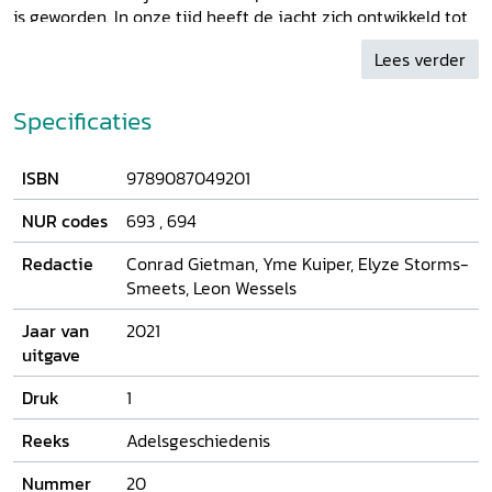
is geworden. In onze tijd heeft de jacht zich ontwikkeld tot
onderdeel van wettelijk geregeld natuurbeheer. Toch vindt
Lees verder
er regelmatig debat plaats over de ethiek van het jagen en
de wenselijkheid van de jacht. Ook deze kwesties komen in
dit boek aan de orde. Auteurs uit verschillende
Specificaties
vakgebieden (geschiedenis, antropologie, geografie,
ecologie, rechten, architectuurgeschiedenis) werkten mee
ISBN
9789087049201
aan de bundel. Als rode draad fungeert het spanningsveld
tussen jachtrecht en jachtpraktijk dat in deze bundel
NUR codes
693
,
694
vanuit een cultuurhistorisch perspectief wordt bezien.
Redactie
Conrad Gietman, Yme Kuiper, Elyze Storms-
Smeets, Leon Wessels
Jaar van
2021
uitgave
Druk
1
Reeks
Adelsgeschiedenis
Nummer
20