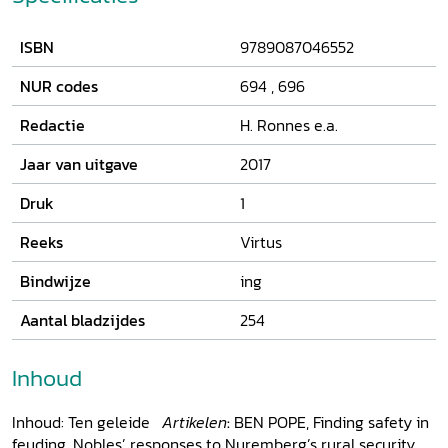
ISBN
9789087046552
NUR codes
694
,
696
Redactie
H. Ronnes e.a.
Jaar van uitgave
2017
Druk
1
Reeks
Virtus
Bindwijze
ing
Aantal bladzijdes
254
Inhoud
Inhoud: Ten geleide
Artikelen
:
BEN POPE, Finding safety in
feuding. Nobles’ responses to Nuremberg’s rural security