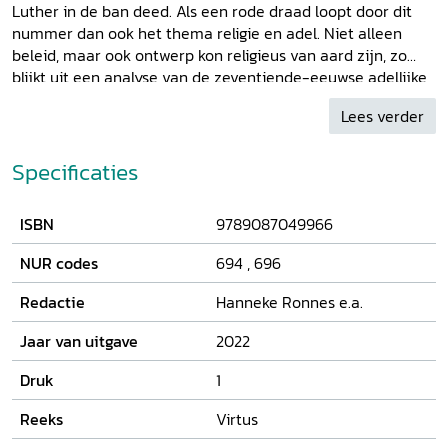
Luther in de ban deed. Als een rode draad loopt door dit
nummer dan ook het thema religie en adel. Niet alleen
beleid, maar ook ontwerp kon religieus van aard zijn, zo
blijkt uit een analyse van de zeventiende-eeuwse adellijke
tuin. Verder is er aandacht voor de dynastieke identiteit
Lees verder
van twee hoogadellijke vrouwen, die zich zowel met hun
ouderlijke familie als met de familie van hun echtgenoot
vereenzelvigden.
Specificaties
ISBN
9789087049966
NUR codes
694
,
696
Redactie
Hanneke Ronnes e.a.
Jaar van uitgave
2022
Druk
1
Reeks
Virtus