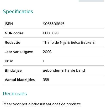
hoofdkantoren, universiteiten en kunstcentra was Holland
globalisering - misschien meer wens dan werkelijkheid?
in menig opzicht de spil waar Nederland om draaide.
Specificaties
ISBN
9065506845
NUR codes
680
,
693
Redactie
Thimo de Nijs & Eelco Beukers
Jaar van uitgave
2003
Druk
1
Bindwijze
gebonden in harde band
Aantal bladzijdes
358
Recensies
'Maar voor het eindresultaat doet de precieze