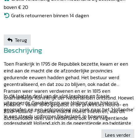
boven € 20
Gratis retourneren binnen 14 dagen
Terug
Beschrijving
Toen Frankrijk in 1795 de Republiek bezette, kwam er een
eind aan de macht die de afzonderlijke provincies
gedurende eeuwen hadden gehad. Het bestuur werd
gecentraliseerd, en dat zou zo blijven, ook nadat de
Fransen weer waren verdwenen en er in 1815 een
In dit laatste deel van de vlot leesbare en fraaie
onafhankelijk Koninkrijk der Nederlanden ontstond. Hoewel
uitgevoerde
Geschiedenis van Holland
gaan historici,
Holland - vanaf 1840 gesplitst in de provincies Noord- en
geografen en een antropoloog op zoek naar het 'Hollandse'
Zuid-Holland - politieke macht moest inleveren, was dit
in een steeds uniformer Nederland. In hoeverre
dichtbevolkte deel van Nederland ook in de negentiende
onderscheidt Holland zich in de negentiende en twintigste
en twintigste eeuw het economische en culturele hart van
eeuw nog van de omringende provincies? Is er sprake van
Nederland. Met zijn grote steden, (lucht)havens,
Lees verder
één Holland? Of is het typisch 'Hollandse' - in deze tijd van