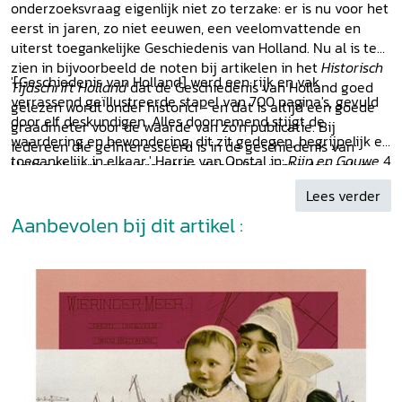
onderzoeksvraag eigenlijk niet zo terzake: er is nu voor het
eerst in jaren, zo niet eeuwen, een veelomvattende en
uiterst toegankelijke Geschiedenis van Holland. Nu al is te
zien in bijvoorbeeld de noten bij artikelen in het
Historisch
'[Geschiedenis van Holland] werd een rijk en vak
Tijdschrift Holland
dat de Geschiedenis van Holland goed
verrassend geïllustreerde stapel van 700 pagina's, gevuld
gelezen wordt onder historici - en dat is altijd een goede
door elf deskundigen. Alles doornemend stijgt de
graadmeter voor de waarde van zo'n publicatie. Bij
waardering en bewondering; dit zit gedegen, begrijpelijk en
iedereen die geïnteresseerd is in de geschiedenis van
toegankelijk in elkaar.' Harrie van Opstal in:
Rijn en Gouwe
4
Holland hoort deze prachtige driedelige reeks dan ook in
juli 2003.
de kast te staan.' Henk Looijestein in:
Recensiebank
Lees verder
historischhuis.nl
Aanbevolen bij dit artikel :