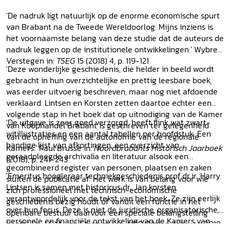
'De nadruk ligt natuurlijk op de enorme economische spurt
van Brabant na de Tweede Wereldoorlog. Mijns inziens is
het voornaamste belang van deze studie dat de auteurs de
nadruk leggen op de institutionele ontwikkelingen.' Wybren
Verstegen in:
TSEG
15 (2018) 4, p. 119-121
'Deze wonderlijke geschiedenis, die helder in beeld wordt
gebracht in hun overzichtelijke en prettig leesbare boek,
was eerder uitvoerig beschreven, maar nog niet afdoende
verklaard. Lintsen en Korsten zetten daartoe echter een
volgende stap in het boek dat op uitnodiging van de Kamer
'De uitgave is zeer goed verzorgd, heeft flink wat zwart-
van Koophandel Brabant is geschreven ter gelegenheid
witillustraties en een aantal tabellen per hoofdstuk. Een
van de opheffing van de autonomie van de regionale
handige lijst van afkortingen, een overzicht van
Kamers.' Paul Brusse in:
Noordbrabants Historisch Jaarboek
geraadpleegde archivalia en literatuur alsook een
(2018), p. 241-243
gecombineerd register van personen, plaatsen en zaken
'Emeritus hoogleraar techniekgeschiedenis prof.dr.ir. Harry
sluiten de publicatie af. Het werk is van belang voor wie
Lintsen is samen met historicus dr. Jan korsten
zich professioneel met technisch-economische
verantwoordelijk voor de tekst van het boek. Ze zijn eerlijk
geschiedenis bezig houdt of vanuit een functie in het
over hun focus. Deze is niet de juridische, organisatorische,
openbare bestuur daarvoor een speciale belangstelling
personele en financiële ontwikkeling van de Kamers van
heeft.' Dr. J.C.M. van Stratum via:
NBD Biblion
, februari 2018