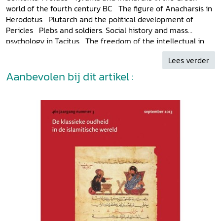
world of the fourth century BC The figure of Anacharsis in
Herodotus Plutarch and the political development of
Pericles Plebs and soldiers. Social history and mass
psychology in Tacitus The freedom of the intellectual in
the Roman world Augustus' behaviour. Role-play and
Lees verder
expectations Aspects of the divorce between East and
West in the fourth century
Aanbevolen bij dit artikel :
List of subscribers