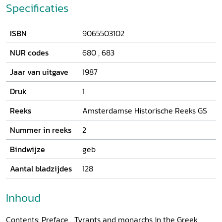
History has decided to publish a number of prof.
Specificaties
Breebaart's articles in one volume. They offer an insight
into the versatility of his mind and knowledge and show
ISBN
9065503102
how he approaches highly divergent themes in a most
original matter.
NUR codes
680
,
683
Jaar van uitgave
1987
Druk
1
Reeks
Amsterdamse Historische Reeks GS
Nummer in reeks
2
Bindwijze
geb
Aantal bladzijdes
128
Inhoud
Contents: Preface Tyrants and monarchs in the Greek