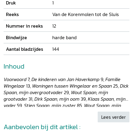
Druk
1
Reeks
Van de Korenmolen tot de Sluis
Nummer in reeks
12
Bindwijze
harde band
Aantal bladzijdes
144
Inhoud
Voorwoord
7,
De kinderen van Jan Haverkamp
9,
Familie
Wingelaar
13,
Woningen tussen Wingelaar en Spaan
25,
Dick
Spaan, mijn overgrootvader
29,
Wout Spaan, mijn
grootvader
31,
Dirk Spaan, mijn oom
39,
Klaas Spaan, mijn
vader
59,
Stien Spaan, mijn zuster
85,
Wout Spaan, mijn
broer
97,
Krijn Spaan
117
Lees verder
Aanbevolen bij dit artikel :