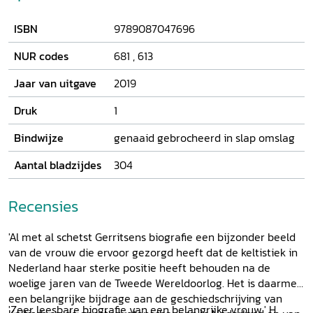
werd in 1955 als eerste vrouw gekozen tot lid van de
Afdeling Letterkunde van de Koninklijke Nederlandse
ISBN
9789087047696
Akademie van Wetenschappen. In deze biografie wordt het
werk van Maartje Draak belicht tegen de achtergrond van
NUR codes
681
,
613
de toenmalige universitaire studies in taal- en letterkunde.
Hiernaast wordt aandacht besteed aan haar activiteiten als
Jaar van uitgave
2019
verzamelaar van Aziatische kunst, haar literaire
voorkeuren, haar liefde voor boeken en vogels en haar
Druk
1
columns in Raad en daad. Een portret van een kleurrijke,
Bindwijze
genaaid gebrocheerd in slap omslag
niet-alledaagse persoonlijkheid. Het boek bevat een
bibliografie van de publicaties van Maartje Draak,
Aantal bladzijdes
304
samengesteld door Marc Schneiders en Kees Veelenturf.
Recensies
'Al met al schetst Gerritsens biografie een bijzonder beeld
van de vrouw die ervoor gezorgd heeft dat de keltistiek in
Nederland haar sterke positie heeft behouden na de
woelige jaren van de Tweede Wereldoorlog. Het is daarmee
een belangrijke bijdrage aan de geschiedschrijving van
'Zeer leesbare biografie van een belangrijke vrouw.' H.