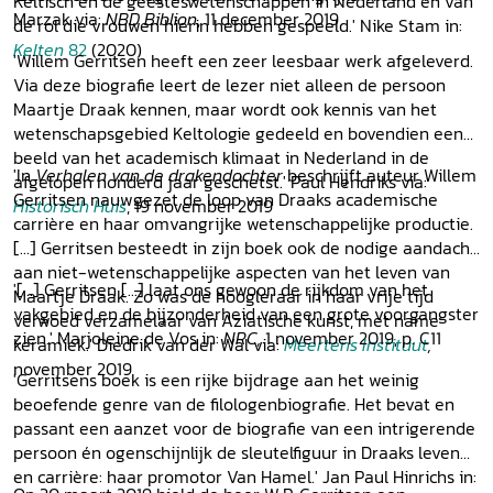
Keltisch en de geesteswetenschappen in Nederland en van
Marzak via:
NBD Biblion
, 11 december 2019
de rol die vrouwen hierin hebben gespeeld.' Nike Stam in:
Kelten
82
(2020)
'Willem Gerritsen heeft een zeer leesbaar werk afgeleverd.
Via deze biografie leert de lezer niet alleen de persoon
Maartje Draak kennen, maar wordt ook kennis van het
wetenschapsgebied Keltologie gedeeld en bovendien een
beeld van het academisch klimaat in Nederland in de
'In
Verhalen van de drakendochter
beschrijft auteur Willem
afgelopen honderd jaar geschetst.' Paul Hendriks via:
Gerritsen nauwgezet de loop van Draaks academische
Historisch Huis
, 19 november 2019
carrière en haar omvangrijke wetenschappelijke productie.
[...] Gerritsen besteedt in zijn boek ook de nodige aandacht
aan niet-wetenschappelijke aspecten van het leven van
'[...] Gerritsen [...] laat ons gewoon de rijkdom van het
Maartje Draak. Zo was de hoogleraar in haar vrije tijd
vakgebied en de bijzonderheid van een grote voorgangster
verwoed verzamelaar van Aziatische kunst, met name
zien.' Marjoleine de Vos in:
NRC,
1 november 2019, p. C11
keramiek.' Diedrik van der Wal via:
Meertens Instituut
,
november 2019
'Gerritsens boek is een rijke bijdrage aan het weinig
beoefende genre van de filologenbiografie. Het bevat en
passant een aanzet voor de biografie van een intrigerende
persoon én ogenschijnlijk de sleutelfiguur in Draaks leven
en carrière: haar promotor Van Hamel.' Jan Paul Hinrichs in: