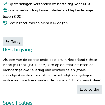
Op werkdagen verzonden bij bestelling vóór 14.00
Gratis verzending binnen Nederland bij bestellingen
boven € 20
Gratis retourneren binnen 14 dagen
Terug
Beschrijving
Als een van de eerste onderzoekers in Nederland richtte
Maartje Draak (1907-1995) zich op de relatie tussen de
mondelinge overlevering van volksverhalen (zoals
sprookjes) en de opkomst van schriftelijk vastgelegde
middeleeuwse literatuursoorten (zoals Arturromans). Haar
omvangrijk wetenschappelijk oeuvre heeft betrekking op
Lees verder
de Middelnederlandse letterkunde en de Keltologie, met
name de Ierse literatuur van de vroege Middeleeuwen. Ze
was lector en later hoogleraar in Amsterdam en Utrecht en
Specificaties