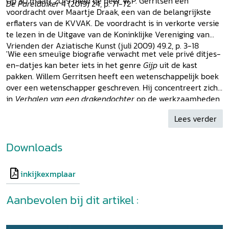
Op 30 maart 2019 hield de heer W.P. Gerritsen een
De Parelduiker
4 (2019) 24, p. 71-72
voordracht over Maartje Draak, een van de belangrijkste
erflaters van de KVVAK. De voordracht is in verkorte versie
te lezen in de Uitgave van de Koninklijke Vereniging van
Vrienden der Aziatische Kunst (juli 2009) 49.2, p. 3-18
'Wie een smeuïge biografie verwacht met vele privé ditjes-
en-datjes kan beter iets in het genre
Gijp
uit de kast
pakken. Willem Gerritsen heeft een wetenschappelijk boek
over een wetenschapper geschreven. Hij concentreert zich
in
Verhalen van een drakendochter
op de werkzaamheden
van Maartje Draak. In het slothoofdstuk "De aard van de
Lees verder
draak" staat hij expliciet stil bij haar persoonlijk leven en
persoonlijkheid. [...] De betrokkenheid van de auteur met
zijn vroegere onderwijzer en promotor beschrijft hij veelal
Downloads
in zakelijke termen. Er zijn tipjes van de sluier dat
genegenheid een van de drijfveren was om deze
inkijkexmplaar
doorwrochte biografie te schrijven over de vrouw die de
keltologie in Nederland levend hield.' Leon Mijderwijk via:
Aanbevolen bij dit artikel :
Historiën.nl
, 21 juli 2019.