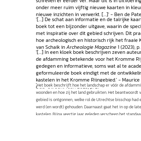
schreven er eerder ver. Maar dit is in uitvoerin
onder meer ruim vijftig nieuwe kaarten in kleur
nieuwe inzichten in verwerkt. [...]' - Ben de Pat
'[...] De schat aan informatie en de talrijke kaa
boek tot een bijzonder uitgave, waarin de speci
met inspiratie over dit gebied schrijven. Dit p
hoe archeologisch en historisch rijk het fraaie
van Schaik in
Archeologie Magazine
1 (2023), p
'[...] In een kloek boek beschrijven zeven auteu
de afdamming betekende voor het Kromme Rijnge
gedegen en informatieve, soms wat al te acad
geformuleerde boek eindigt met de ontwikkeli
kastelen in het Kromme Rijngebied.' - Maurice
'
Het boek beschrijft hoe het landschap er vóór de afdamm
Oud-Utrecht
febr. 2023, p. 27
woonden en hoe zij het land gebruikten. Het beantwoordt v
gebied is ontgonnen, welke rol de Utrechtse bisschop had 
werd (en wordt) gehouden. Daarnaast gaat het in op de lat
kastelen. Bijna veertig jaar geleden verscheen het stand
Kromme Rijngebied in de Middeleeuwen
. Deze publicatie 
nieuwe inzichten en bevindingen. Het doet dat op verbluffend
Willem van der Ham in
Waterheritage
nov 2022