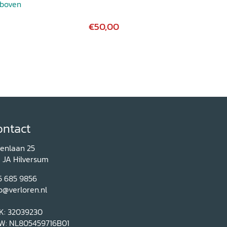
 boven
€50,00
ontact
renlaan 25
1 JA Hilversum
5 685 9856
o@verloren.nl
K: 32039230
W: NL805459716B01