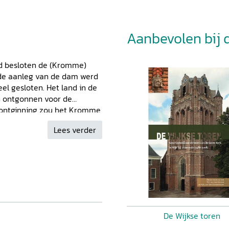
Aanbevolen bij di
d besloten de (Kromme)
 de aanleg van de dam werd
l gesloten. Het land in de
n ontgonnen voor de
 ontginning zou het Kromme
n. Daarom dit
Lees verder
s en een groot aantal oude
er is gepubliceerd. Het
afdamming uitzag, waar
ruikten. Het beantwoordt
nnen, welke rol de
n de deur werd (en wordt)
ontwikkeling van dorpen en
n het standaardwerk van
De Wijkse toren
euwen
. Deze publicatie