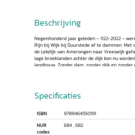
Beschrijving
Negenhonderd jaar geleden – 1122-2022 – wer
Rijn bij Wijk bij Duurstede af te dammen. Met
de Lekdijk van Amerongen naar Vreeswijk gehee
lage broeklanden achter de dijk kon nu worde
landbouw. Zonder dam, zonder dijk en zonder
Rijngebied er tegenwoordig heel anders uitzie
herdenkingsboek, voorzien van veel illustratie
én nieuwe kaarten waarvan een deel nooit eerd
boek beschrijft hoe het landschap er vóór de 
Specificaties
mensen toen woonden en hoe zij het land geb
vragen als hoe en door wie het gebied is ontgo
Utrechtse bisschop had en hoe het water buite
ISBN
9789464550191
gehouden. Daarnaast gaat het in op de latere 
kastelen. Bijna veertig jaar geleden verschee
NUR
684
,
682
Dekker
Het Kromme Rijngebied in de Middele
codes