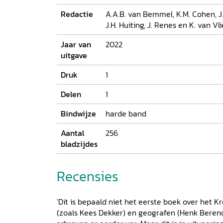
borduurt voort op dat werk en biedt nieuwe in
Redactie
A.A.B. van Bemmel, K.M. Cohen, J
J.H. Huiting, J. Renes en K. van Vli
Jaar van
2022
uitgave
Druk
1
Delen
1
Bindwijze
harde band
Aantal
256
bladzijdes
Recensies
'Dit is bepaald niet het eerste boek over het K
(zoals Kees Dekker) en geografen (Henk Bere