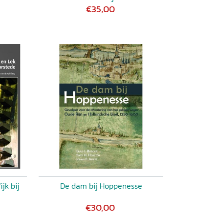
€35,00
jk bij
De dam bij Hoppenesse
€30,00