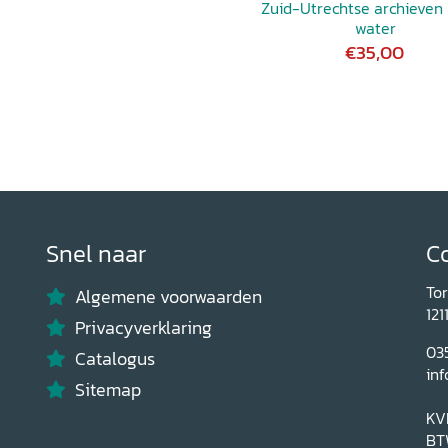
Zuid-Utrechtse archieven
water
€35,00
Snel naar
C
To
Algemene voorwaarden
121
Privacyverklaring
03
Catalogus
inf
Sitemap
KV
BT