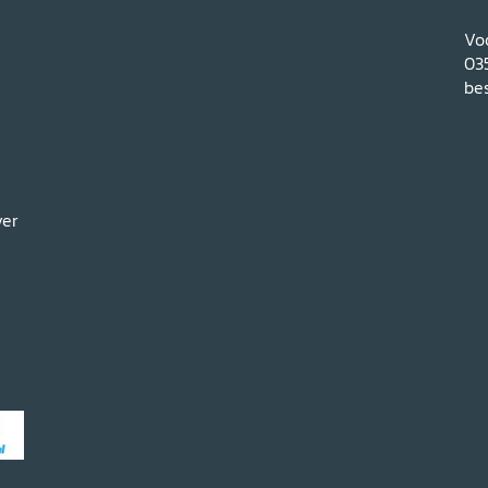
Voo
03
bes
ver