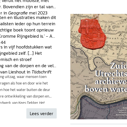
g veruit het mooiste, met
. Bovendien zijn er tal van
er in
Geografie
mei 2023
rten en illustraties maken dit
alisten ieder op hun terrein
rachtige boek toont opnieuw
 Kromme Rijngebied is.' - Ad
. 44
rs in vijf hoofdstukken wat
bied zelf. [...] Het
emisch en stroef
ng van de dorpen en de vele
 van Lieshout in
Tijdschrift
ing uitzag, waar mensen toen
ragen als hoe en door wie het
en hoe het water buiten de deur
ere ontwikkeling van dorpen en
aardwerk van Kees Dekker
Het
borduurt voort op dat werk en biedt
Lees verder
e en fascinerende wijze [...]' -