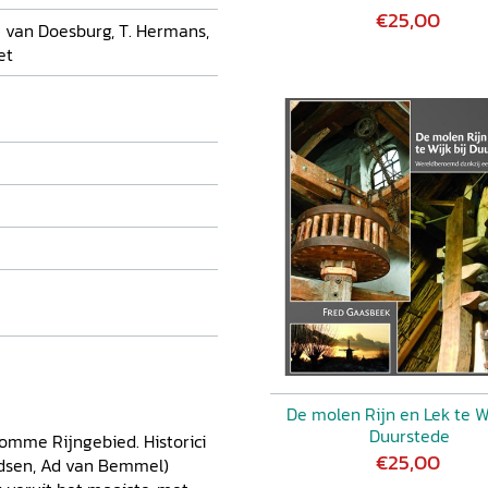
zichten en bevindingen.
€25,00
. van Doesburg, T. Hermans,
et
De molen Rijn en Lek te Wi
Duurstede
romme Rijngebied. Historici
€25,00
ndsen, Ad van Bemmel)