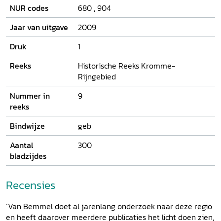
eerder is gepubliceerd. Het bevat ook veel persoonlijke
NUR codes
680
,
904
verhalen: onderhoud van dijken is mensenwerk. Ad van
Bemmel verbindt de geschiedenis van de Lekdijk
Jaar van uitgave
2009
nadrukkelijk met de huidige aandacht voor toekomstige
hoge waterstanden en het overheidsbeleid 'Ruimte voor de
Druk
1
Rivier'.
Reeks
Historische Reeks Kromme-
Rijngebied
Nummer in
9
reeks
Bindwijze
geb
Aantal
300
bladzijdes
Recensies
‘Van Bemmel doet al jarenlang onderzoek naar deze regio
en heeft daarover meerdere publicaties het licht doen zien,