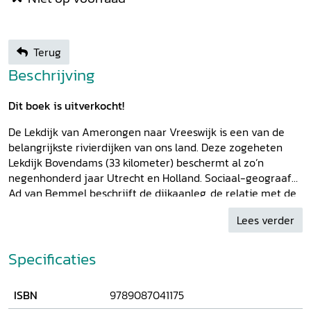
Terug
Beschrijving
Dit boek is uitverkocht!
De Lekdijk van Amerongen naar Vreeswijk is een van de
belangrijkste rivierdijken van ons land. Deze zogeheten
Lekdijk Bovendams (33 kilometer) beschermt al zo’n
negenhonderd jaar Utrecht en Holland. Sociaal-geograaf
Ad van Bemmel beschrijft de dijkaanleg, de relatie met de
ontginning van het land achter de dijk, de dijkdoorbraken
Lees verder
en het onderhoudsysteem van de dijk, de zogenaamde
verhoefslaging. Dit uit de middeleeuwen daterende
systeem hield in dat honderden dijkplichtigen de dijk zelf
Specificaties
onderhielden. De laatste resten hiervan zijn pas enkele
decennia geleden verdwenen. Het boek is voorzien van een
ISBN
9789087041175
groot aantal illustraties en kaarten, waarvan een deel niet