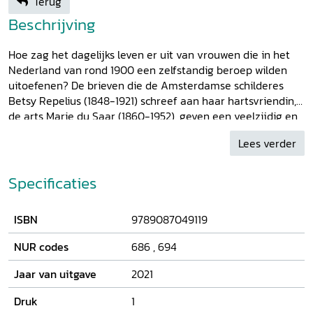
Terug
Beschrijving
Hoe zag het dagelijks leven er uit van vrouwen die in het
Nederland van rond 1900 een zelfstandig beroep wilden
uitoefenen? De brieven die de Amsterdamse schilderes
Betsy Repelius (1848-1921) schreef aan haar hartsvriendin,
de arts Marie du Saar (1860-1952), geven een veelzijdig en
persoonlijk antwoord op die vraag. De brieven tonen hoe
Lees verder
Betsy Repelius het professionele kunstenaarsbestaan
beleefde, haar buitenlandse reizen, het gezelschaps- en
uitgaansleven en haar uitgebreide sociale contacten. Een
Specificaties
zweem van tragiek klinkt in de brieven door omdat het
aanvankelijke plan van de twee vrouwen om samen te
ISBN
9789087049119
wonen en hun beroep uit te oefenen in de riante woning op
de Amsterdamse Vondelstraat spaak liep: Marie du Saar
NUR codes
686
,
694
trouwde met een musicus, kreeg kinderen, trok de wereld
in en Betsy Repelius moest zich schikken in haar lot. Dat
Jaar van uitgave
2021
deed ze dapper en welgemoed en uit haar brieven rijst een
rijkgeschakeerd tijdsbeeld op van het milieu, het sociale
Druk
1