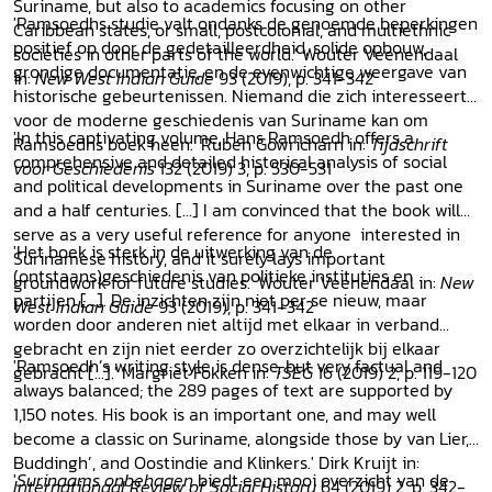
Suriname, but also to academics focusing on other
'Ramsoedhs studie valt ondanks de genoemde beperkingen
Caribbean states, or small, postcolonial, and multiethnic
positief op door de gedetailleerdheid, solide opbouw,
societies in other parts of the world.' Wouter Veenendaal
grondige documentatie, en de evenwichtige weergave van
in:
New West Indian Guide
93 (2019), p. 341-342
historische gebeurtenissen. Niemand die zich interesseert
voor de moderne geschiedenis van Suriname kan om
'In this captivating volume, Hans Ramsoedh offers a
Ramsoedhs boek heen.' Ruben Gowricharn in:
Tijdschrift
comprehensive and detailed historical analysis of social
voor Geschiedenis
132 (2019) 3, p. 530-531
and political developments in Suriname over the past one
and a half centuries. [...] I am convinced that the book will
serve as a very useful reference for anyone interested in
'Het boek is sterk in de uitwerking van de
Surinamese history, and it surely lays important
(ontstaans)geschiedenis van politieke instituties en
groundwork for future studies.' Wouter Veenendaal in:
New
partijen [...]. De inzichten zijn niet per se nieuw, maar
West Indian Guide
93 (2019), p. 341–342
worden door anderen niet altijd met elkaar in verband
gebracht en zijn niet eerder zo overzichtelijk bij elkaar
'Ramsoedh’s writing style is dense, but very factual and
gebracht [...].' Margriet Fokken in:
TSEG
16 (2019) 2, p. 119-120
always balanced; the 289 pages of text are supported by
1,150 notes. His book is an important one, and may well
become a classic on Suriname, alongside those by van Lier,
Buddingh’, and Oostindie and Klinkers.' Dirk Kruijt in:
'
Surinaams onbehagen
biedt een mooi overzicht van de
Internationaal Review of Social History
64 (2019) 2, p. 342-