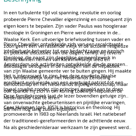
In een turbulente tijd vol spanning, revolutie en oorlog
probeerde Pierre Chevallier eigenzinnig en consequent zijn
eigen koers te bepalen. Zijn vader Paulus was hoogleraar
theologie in Groningen en Pierre werd dominee in de
Waalse Kerk. Een uitvoerige briefwisseling tussen vader en
Pierre Chevallier ontwikkelde zich van een recalcitrante
zoon geeft een verrassende inkijk in de actuele religieuze
intellectuele betweter tot een bedachtzaam en irenisch
en politieke discussies van die dagen, terwijl wij tevens
theoloog, die naast zijn dagelijkse gemeentewerk in
kennis kunnen nemen van kleinmenselijk leed en
Amsterdam ook activiteiten ontwikkelde die de grenzen
alledaagse besognes in de nadagen van de Republiek.
van zijn Waalse gemeente ver te buiten gingen. Hij maakte
Het is interessant te zien, hoe deze erudiete Waalse
zich verdienstelijk voor het Nederlands Zendeling
predikant evolueerde van een overtuigd patriot tot een
Genootschap en het Nederlands Bijbelgenootschap, maar
loyaal royalist zonder zijn principes geweld aan te doen.
ook spande hij zich in om koning Lodewijk Napoleon de
Deze familiekroniek laat de lezer bovendien getuige zijn
Nederlandse taal te leren.
van onverwachte gebeurtenissen en pijnlijke ervaringen,
Cees Huisman
(geb. 1953) is historicus en theoloog. Hij
die hem nog lang zullen bijblijven.
promoveerde in 1983 op Neerlands Israël. Het natiebesef
der traditioneel-gereformeerden in de achttiende eeuw.
Na als geschiedenisleraar werkzaam te zijn geweest werd
hij in 1985 predikant in de Ned. Herv. (vanaf 2004