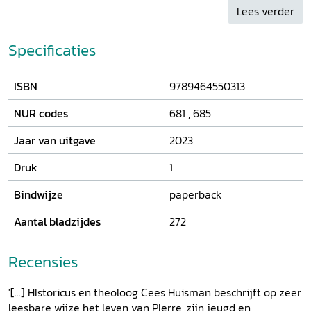
Protestantse) Kerk, achtereenvolgens in Heusden,
Lees verder
Steenwijkerwold en Meppel. Sinds 2019 is hij met emeritaat
en publiceert hij op zijn vakgebied(en).
Specificaties
ISBN
9789464550313
NUR codes
681
,
685
Jaar van uitgave
2023
Druk
1
Bindwijze
paperback
Aantal bladzijdes
272
Recensies
'[...] HIstoricus en theoloog Cees Huisman beschrijft op zeer
leesbare wijze het leven van PIerre, zijn jeugd en