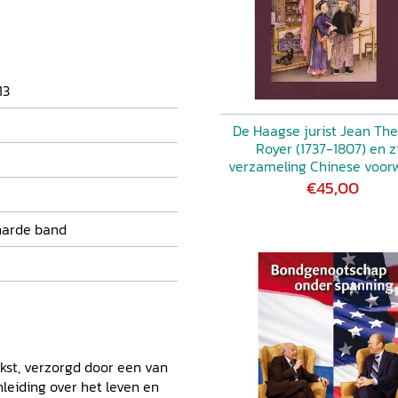
onderhoudende wijze
e reis, maar zo bijzonder
n schoonheden haast aan den
stvrij door Qianlong
het gedrag van de
13
ivévertrekken en tuinen
ng had mogen komen.
De Haagse jurist Jean Th
Royer (1737-1807) en z
verzameling Chinese voor
€45,00
harde band
ekst, verzorgd door een van
nleiding over het leven en