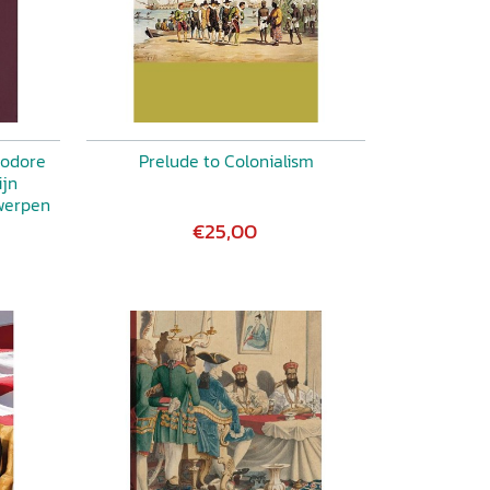
eodore
Prelude to Colonialism
ijn
werpen
€25,00