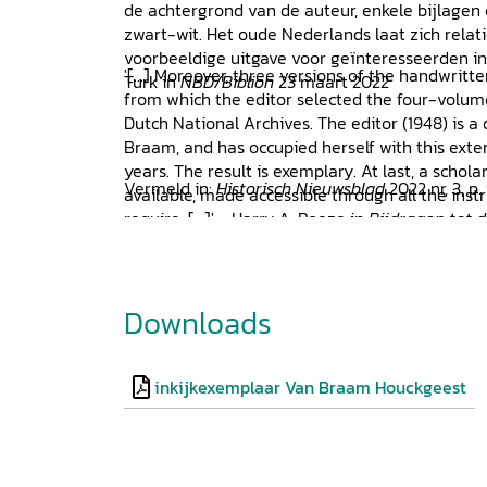
de achtergrond van de auteur, enkele bijlagen e
zwart-wit. Het oude Nederlands laat zich relat
voorbeeldige uitgave voor geïnteresseerden in 
'[...] Moreover, three versions of the handwritt
Turk in
NBD/Biblion
23 maart 2022
from which the editor selected the four-volum
Dutch National Archives. The editor (1948) is a
Braam, and has occupied herself with this exten
years. The result is exemplary. At last, a scho
Vermeld in:
Historisch Nieuwsblad
2022 nr, 3, p.
available, made accessible through all the inst
require. [...]' - Harry A. Poeze in
Bijdragen tot d
Volkenkunde
178 (2022), p. 365-366
Downloads
inkijkexemplaar Van Braam Houckgeest