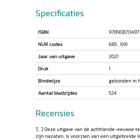
zijn belevenissen en beschouwingen op zeer 
opgeschreven. Het was een lange en afmattend
Specificaties
en interessant, dat je de vele ontberingen e
lijve ondervindt. Het Gezantschap werd zeer ga
ontvangen. De Keizer was erg te spreken over 
ISBN
97890870497
Hollanders. Hij liet hen gebouwen, paleizen, pr
bezichtigen, waar nog geen enkele vreemdeli
NUR codes
685
,
691
Jaar van uitgave
2021
Druk
1
Bindwijze
gebonden in 
Aantal bladzijdes
524
Recensies
'[...] Deze uitgave van de achttiende-eeuwse t
zijn nazaten, is voorzien van een uitgebreide i