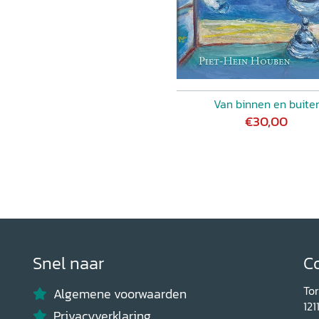
Van binnen en buite
€30,00
Snel naar
C
To
Algemene voorwaarden
121
Privacyverklaring