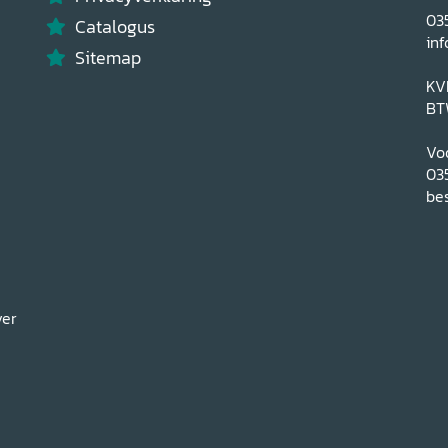
03
Catalogus
inf
Sitemap
KV
BT
Voo
03
bes
ver