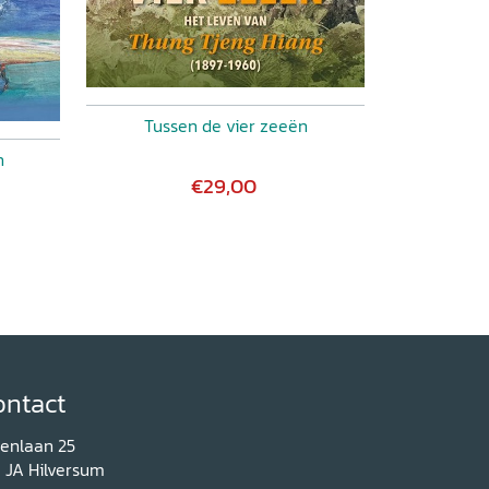
Tussen de vier zeeën
n
€29,00
ontact
renlaan 25
1 JA Hilversum