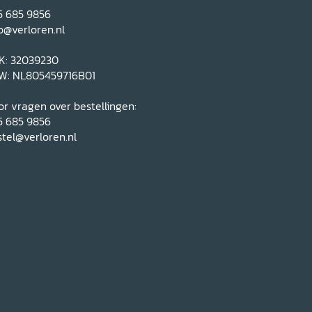
5 685 9856
o@verloren.nl
K: 32039230
W: NL805459716B01
r vragen over bestellingen:
5 685 9856
tel@verloren.nl