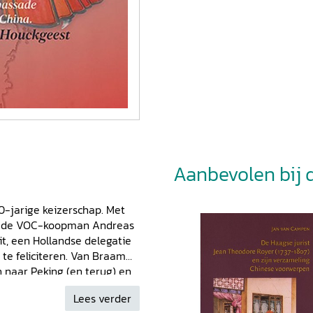
Aanbevolen bij di
60-jarige keizerschap. Met
ijn de VOC-koopman Andreas
t, een Hollandse delegatie
te feliciteren. Van Braam
 naar Peking (en terug) en
aard gebleven, dit boek
Lees verder
n memoriaal heeft Van Braam