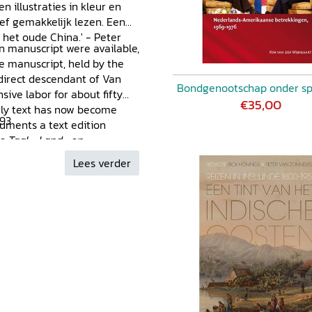
n illustraties in kleur en
ief gemakkelijk lezen. Een
het oude China.' - Peter
en manuscript were available,
e manuscript, held by the
 direct descendant of Van
Bondgenootschap onder s
sive labor for about fifty
€35,00
larly text has now become
 93
ruments a text edition
e Taal-, Land- en
Lees verder