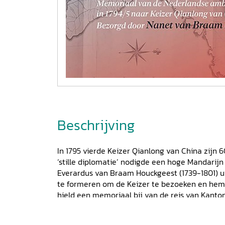
Beschrijving
In 1795 vierde Keizer Qianlong van China zijn 
‘stille diplomatie’ nodigde een hoge Mandar
Everardus van Braam Houckgeest (1739-1801) ui
te formeren om de Keizer te bezoeken en hem 
hield een memoriaal bij van de reis van Kanton
het verblijf aan het hof. Het memoriaal is bew
bevat de eerste complete transcriptie. In zij