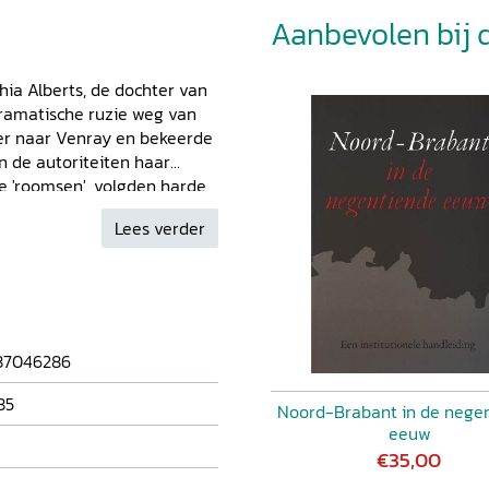
Aanbevolen bij di
hia Alberts, de dochter van
dramatische ruzie weg van
ver naar Venray en bekeerde
n de autoriteiten haar
e 'roomsen', volgden harde
 meisje terug te brengen.
Lees verder
nd, weigerde Sophia naar
naar de Zuidelijke
e geschiedenis van Sophia
l, maar laat ook zien hoe
n de achttiende eeuw
n de verhouding tussen
87046286
nderen absolute
85
Noord-Brabant in de nege
eeuw
€35,00