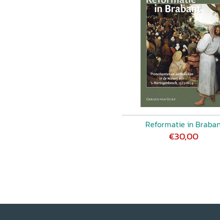
 te reconstrueren, maar ook
 papier te zetten. Tegelijk
 regionale verhoudingen en
anten in Noord-Brabant rond
, december 2016.
Reformatie in Braban
€30,00