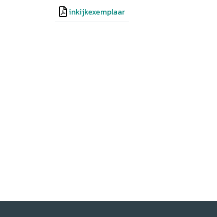
slaagde erin om niet alleen het hele avontuur
om dit op een bijzonder meeslepende manier op
inkijkexemplaar
leert de lezer daarmee veel over de lokale en
over de relatie tussen katholieken en protest
1700.' Lauran Toorians voor:
Brabant
Cultureel