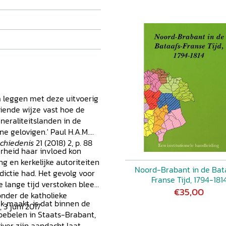
 leggen met deze uitvoerig
iende wijze vast hoe de
neraliteitslanden in de
e gelovigen.' Paul H.A.M.
schiedenis
21 (2018) 2, p. 88
erheid haar invloed kon
g en kerkelijke autoriteiten
Noord-Brabant in de Bat
dictie had. Het gevolg voor
Franse Tijd, 1794-181
 lange tijd verstoken bleef
€35,00
onder de katholieke
k maakt, is dat binnen de
, 3 juni 2017
roebelen in Staats-Brabant,
jver zijn aandacht laat