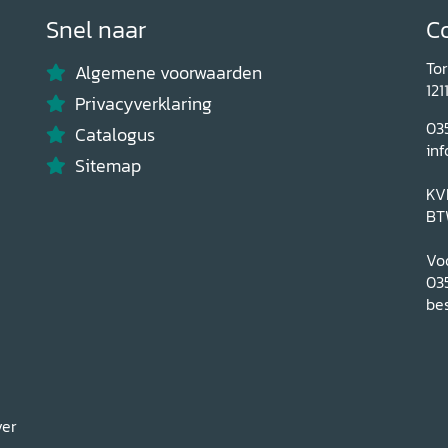
Snel naar
C
To
Algemene voorwaarden
121
Privacyverklaring
03
Catalogus
inf
Sitemap
KV
BT
Voo
03
bes
ver