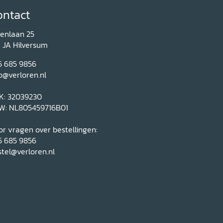
ontact
renlaan 25
1 JA Hilversum
5 685 9856
o@verloren.nl
K: 32039230
W: NL805459716B01
r vragen over bestellingen:
5 685 9856
tel@verloren.nl