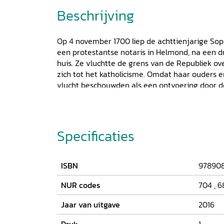
Beschrijving
Op 4 november 1700 liep de achttienjarige Sop
een protestantse notaris in Helmond, na een 
huis. Ze vluchtte de grens van de Republiek o
zich tot het katholicisme. Omdat haar ouders e
vlucht beschouwden als een ontvoering door d
maatregelen om de katholieken te dwingen het
Ondanks alle druk die op haar werd uitgeoefe
haar ouderlijk huis terug te keren. Ze vluchtte 
Nederlanden, waar ze evenmin veilig was. Dez
Specificaties
Alberts is niet alleen een verbijsterend verhaa
hoog de religieuze spanningen in het begin va
konden oplopen. Daarnaast biedt het inzicht i
ISBN
97890
ouders en kinderen in een eeuw waarin van ki
gehoorzaamheid werd geëist.
NUR codes
704
,
6
Jaar van uitgave
2016