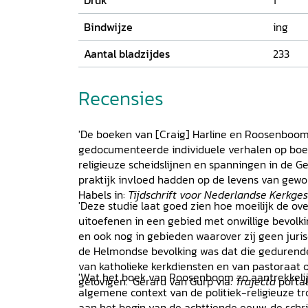
Druk
1
Bindwijze
ing
Aantal bladzijdes
233
Recensies
'De boeken van [Craig] Harline en Roosenboom
gedocumenteerde individuele verhalen op boe
religieuze scheidslijnen en spanningen in de Ge
praktijk invloed hadden op de levens van gewon
Habels in:
Tijdschrift voor Nederlandse Kerkge
'Deze studie laat goed zien hoe moeilijk de ov
uitoefenen in een gebied met onwillige bevolkin
en ook nog in gebieden waarover zij geen juris
de Helmondse bevolking was dat die gedurende
van katholieke kerkdiensten en van pastoraat 
'Wat het boek van Roosenboom zo aantrekkelij
gelovigen.' Gerard van Gurp via:
Trajecta
portal
algemene context van de politiek-religieuze t
aan het begin van de achttiende eeuw, de schri