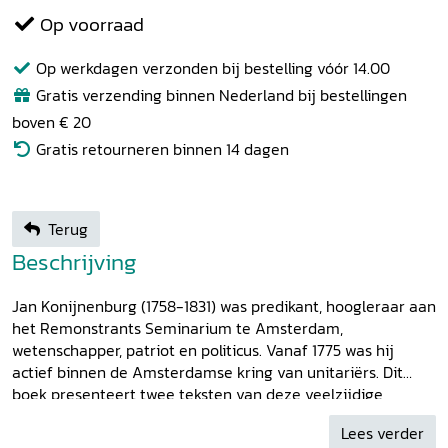
Op voorraad
Op werkdagen verzonden bij bestelling vóór 14.00
Gratis verzending binnen Nederland bij bestellingen
boven € 20
Gratis retourneren binnen 14 dagen
Terug
Beschrijving
Jan Konijnenburg (1758-1831) was predikant, hoogleraar aan
het Remonstrants Seminarium te Amsterdam,
wetenschapper, patriot en politicus. Vanaf 1775 was hij
actief binnen de Amsterdamse kring van unitariërs. Dit
boek presenteert twee teksten van deze veelzijdige
vrijdenker.
Proeve eener Verhandeling over den
Lees verder
Slaavenhandel
, uit 1790, is een in Nederland vroeg protest