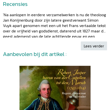
Recensies
'Na aanlopen in eerdere verzamelwerken is nu de theoloog
Jan Konijnenburg door zijn latere geestverwant Simon
Vuyk apart genomen met een uit het Frans vertaalde tekst
over de vrijheid van godsdienst, daterend uit 1827 maar de
geest ademend van de late achttiende eeuw, en een
manifest tegen de slavernij, wel uit het hart van deze
Lees verder
periode, 1790. [...] Dat Nederland in 1863 een van de laatste
landen was waar de slavernij werd afgeschaft,
Aanbevolen bij dit artikel :
onderstreept nog eens het pionierswerk van Jan
Konijnenburg met zijn protest uit 1790. Nog scherper wordt
het contrast als men bedenkt dat Suriname eerst in 1975
onafhankelijk werd, terwijl Konijnenburg al in zijn manifest
duidt op het perspectief van zelfbestuur.' In:
Woodbrookers
Cahier
5 (2013) 10, p. 23-24.