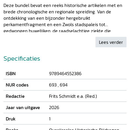
Deze bundel bevat een reeks historische artikelen met en
brede chronologische en regionale spreiding. Van de
ontdekking van een bijzonder hergebruikt
perkamentfragment en een Zwols stadspaleis tot
gedwongen huwelijken, de raadselachtige ziekte die
ontstond na de overstroming van 1825 en de stadsbrand
Lees verder
van Enschede in 1862. Samen bieden ze nieuwe inzichten in
de geschiedenis van Overijssel en zijn bewoners.
Specificaties
ISBN
9789464552386
NUR codes
693
,
694
Redactie
Frits Schmidt e.a. (Red.)
Jaar van uitgave
2026
Druk
1