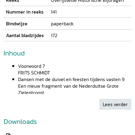
Reeks
Overijsselse Historische Bijdragen
Nummer in reeks
141
Bindwijze
paperback
Aantal bladzijdes
172
Inhoud
Voorwoord 7
FRITS SCHMIDT
Dansen met de duivel en feesten tijdens vasten 9
Een nieuw fragment van de Nederduitse Grote
Zielentroost
HEDZER UULDERS
Lees verder
De voorname woning van Simon van Haersolte aan
de Koestraat in Zwolle 32
DIRK J. DE VRIES
Downloads
Gedwongen huwelijken in Twente, 1643-1910 52
Een langetermijnanalyse