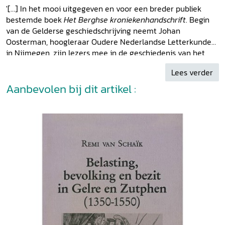
'[…] In het mooi uitgegeven en voor een breder publiek
bestemde boek
Het Berghse kroniekenhandschrift
. Begin
van de Gelderse geschiedschrijving neemt Johan
Oosterman, hoogleraar Oudere Nederlandse Letterkunde
in Nijmegen, zijn lezers mee in de geschiedenis van het
genre van kronieken en in de inhoud van het
Berghse
Lees verder
kroniekenhandschrift
in het bijzonder. Mooie foto’s van de
pentekeningen voeren de lezer ook letterlijk het
Aanbevolen bij dit artikel :
handschrift in. […]' - Arnoud-Jan Bijsterveld in
Bijdragen en
Mededelingen Gelre
113 (2022), p. 240-242