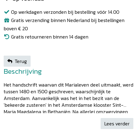
Op werkdagen verzonden bij bestelling vóór 14.00
Gratis verzending binnen Nederland bij bestellingen
boven € 20
Gratis retourneren binnen 14 dagen
Terug
Beschrijving
Het handschrift waarvan dit Marialeven deel uitmaakt, werd
tussen 1480 en 1500 geschreven, waarschijnlijk te
Amsterdam. Aanvankelijk was het in het bezit van de
'bekeerde zusteren' in het Amsterdamse klooster Sint-
Maria Magdalena in Bethaniën. Na allerlei omzwervingen
belandde het via koopman-dichter Alberdingk Thijm in
Lees verder
1890 in museum Amstelkring. De vijfentwintig legenden
vertellen Maria's leven van conceptie tot