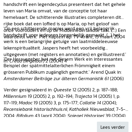
handschrift een legendecyclus presenteert dat het gehele
leven van Maria omvat, van de conceptie tot haar
hemelvaart. De schitterende illustraties completeren dit
rijke boek dat een loflied is op Maria, op het geloof van
'Op een schitterende manier werd een vrij belangrijk
onze voorouders en op de Middelnederlandse taal. (...) Een
handschrift voor iedereen toegankelijk gemaakt. (...) het
waardevol werk.' Piet Kaptein op:
TV-krant
, 15 maart 2004
werk is een belangrijke getuige van laatmiddeleeuwse
lekenspiritualiteit. Jaspers heeft het voorbeeldig
uitgegeven (met registers en annotaties) en geïllustreerd.'
'Der Herausgeber hat mit diesem Werk ein interessantes
In:
Credo (Ik geloof) 2
(2004) 4
Beispiel der spätmittelalterlichen Frömmigkeit einem
grösseren Publikum zugänglich gemacht.' Arend Quak in:
Amsterdamer Beiträge zur älteren Germanistik 61
(2006)
Verder gesignaleerd in:
Queeste
12 (2005) 2, p. 187-188;
Millennium
19 (2005) 2, p. 192-194;
Trajecta
14 (2005) 1, p.
117-119;
Madoc
19 (2005) 3, p. 175-177;
Collatie 14
(2004);
Recensiebank historischhuis.nl
;
Katholiek Nieuwsblad
, 7-5-
2004;
Bifolium
43 (april 2004);
Spiegel Historiael
39 (2004)
3/4.
Lees verder