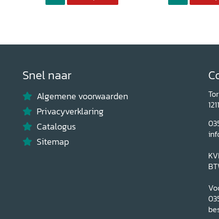
Snel naar
C
To
Algemene voorwaarden
121
Privacyverklaring
03
Catalogus
inf
Sitemap
KV
BT
Voo
03
bes