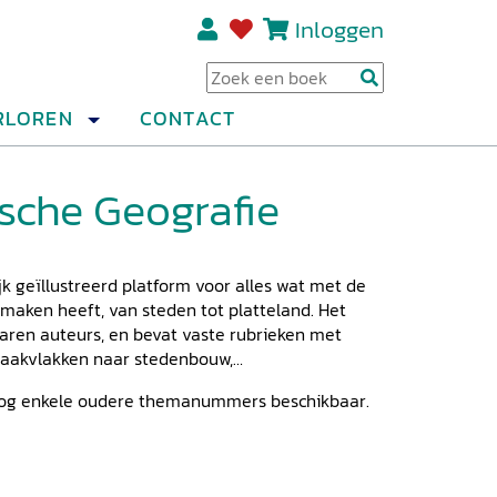
Inloggen
Regi
RLOREN
CONTACT
ische Geografie
jk geïllustreerd platform voor alles wat met de
maken heeft, van steden tot platteland. Het
varen auteurs, en bevat vaste rubrieken met
 raakvlakken naar stedenbouw,
s nog enkele oudere themanummers beschikbaar.