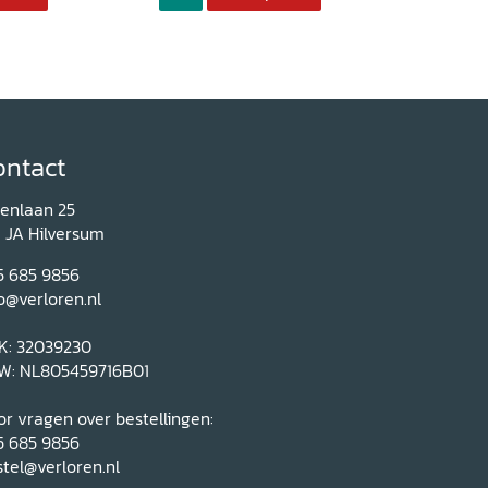
ontact
renlaan 25
1 JA Hilversum
5 685 9856
o@verloren.nl
K: 32039230
W: NL805459716B01
r vragen over bestellingen:
5 685 9856
tel@verloren.nl