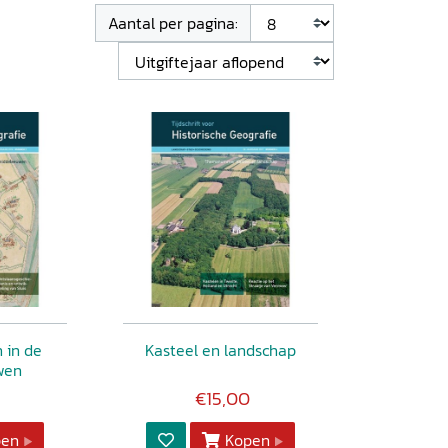
Aantal per pagina:
 in de
Kasteel en landschap
wen
€15,00
pen
Kopen