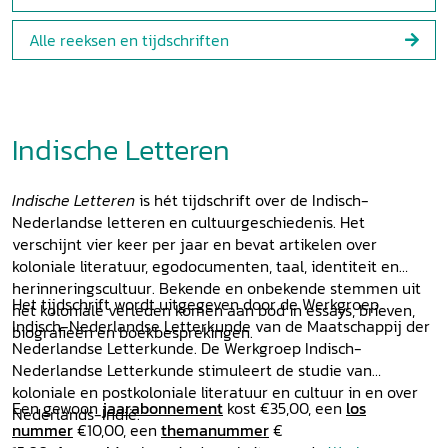
Alle reeksen en tijdschriften
Indische Letteren
Indische Letteren
is hét tijdschrift over de Indisch-
Nederlandse letteren en cultuurgeschiedenis. Het
verschijnt vier keer per jaar en bevat artikelen over
koloniale literatuur, egodocumenten, taal, identiteit en
herinneringscultuur. Bekende en onbekende stemmen uit
Het tijdschrift wordt uitgegeven door de Werkgroep
het koloniale verleden komen aan bod in essays, brieven,
Indisch-Nederlandse Letterkunde van de Maatschappij der
biografieën en boekbesprekingen.
Nederlandse Letterkunde. De Werkgroep Indisch-
Nederlandse Letterkunde stimuleert de studie van
koloniale en postkoloniale literatuur en cultuur in en over
Een gewoon
jaarabonnement
kost €35,00, een
los
Nederlands-Indië.
nummer
€10,00, een
themanummer
€