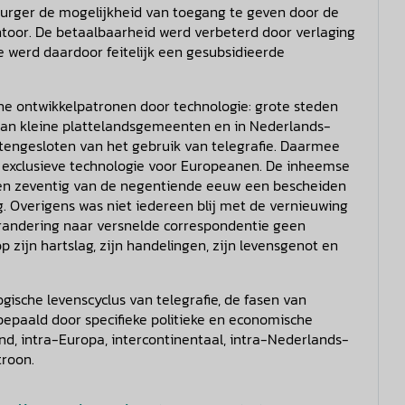
burger de mogelijkheid van toegang te geven door de
ntoor. De betaalbaarheid werd verbeterd door verlaging
fie werd daardoor feitelijk een gesubsidieerde
he ontwikkelpatronen door technologie: grote steden
 dan kleine plattelandsgemeenten en in Nederlands-
itengesloten van het gebruik van telegrafie. Daarmee
n exclusieve technologie voor Europeanen. De inheemse
ren zeventig van de negentiende eeuw een bescheiden
ng. Overigens was niet iedereen blij met de vernieuwing
erandering naar versnelde correspondentie geen
zijn hartslag, zijn handelingen, zijn levensgenot en
gische levenscyclus van telegrafie, de fasen van
bepaald door specifieke politieke en economische
and, intra-Europa, intercontinentaal, intra-Nederlands-
troon.