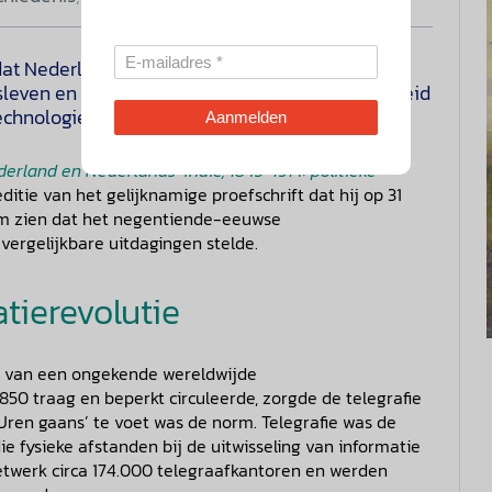
at Nederland minder grip heeft op zijn digitale
jfsleven en burgers voelen dagelijks de onzekerheid
chnologie, macht en afhankelijkheid niet nieuw.
Aanmelden
derland en Nederlands-Indië, 1845-1914: politieke
ditie van het gelijknamige proefschrift dat hij op 31
orm zien dat het negentiende-eeuwse
 vergelijkbare uitdagingen stelde.
ierevolutie
t van een ongekende wereldwijde
850 traag en beperkt circuleerde, zorgde de telegrafie
‘Uren gaans’ te voet was de norm. Telegrafie was de
 fysieke afstanden bij de uitwisseling van informatie
netwerk circa 174.000 telegraafkantoren en werden