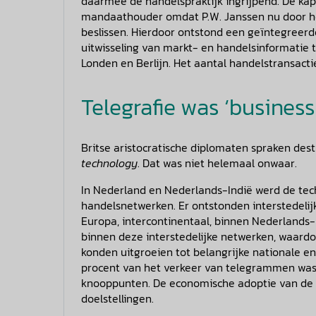
daarmee de handelspraktijk ingrijpend. De kapi
mandaathouder omdat P.W. Janssen nu door het 
beslissen. Hierdoor ontstond een geïntegreerd
uitwisseling van markt- en handelsinformatie
Londen en Berlijn. Het aantal handelstransact
Telegrafie was ‘busines
Britse aristocratische diplomaten spraken dest
technology
. Dat was niet helemaal onwaar.
In Nederland en Nederlands-Indië werd de tech
handelsnetwerken. Er ontstonden interstedel
Europa, intercontinentaal, binnen Nederlands-
binnen deze interstedelijke netwerken, waard
konden uitgroeien tot belangrijke nationale 
procent van het verkeer van telegrammen was 
knooppunten. De economische adoptie van de t
doelstellingen.