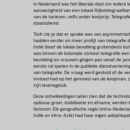
In Nederland was het liberale doel om iedere 
aanwezigheid van een lokaal Rijkstelegraafka
van de tarieven, zelfs onder kostprijs. Telegra
staatsdienst.
Toch zie je dat er sprake was van asymmetrisc
hadden eerder en meer profijt van telegrafie
Indië bleef de lokale bevolking grotendeels bu
was binnen de koloniale context telegrafie ee
bevolking en vrouwen gingen pas vanaf de ja
eerste rol spelen in de publieke dienstverleni
van telegrafie. De vraag werd gesteld of de v
invloed had op het gemoed van de koopman, op 
zijn levensgeluk.
Deze ontwikkelingen laten zien dat de technolo
opbouw, groei, stabilisatie en afname, werden 
factoren. Elk geografische regio (intra-Nederl
Indië en intra-Azië) had haar eigen adoptiepa