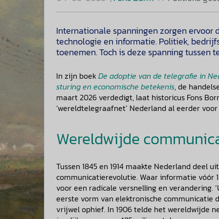
Internationale spanningen zorgen ervoor d
technologie en informatie. Politiek, bedri
toenemen. Toch is deze spanning tussen te
In zijn boek
De adoptie van de telegrafie in Ne
sturing en economische betekenis
, de handelse
maart 2026 verdedigt, laat historicus Fons B
‘wereldtelegraafnet’ Nederland al eerder voor
Wereldwijde communicat
Tussen 1845 en 1914 maakte Nederland deel ui
communicatierevolutie. Waar informatie vóór 1
voor een radicale versnelling en verandering. 
eerste vorm van elektronische communicatie die
vrijwel ophief. In 1906 telde het wereldwijde 