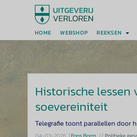
HOME
WEBSHOP
REEKSEN
Historische lessen 
soevereiniteit
Telegrafie toont parallellen door
04-03-2026
Fons Borm
Politieke ges