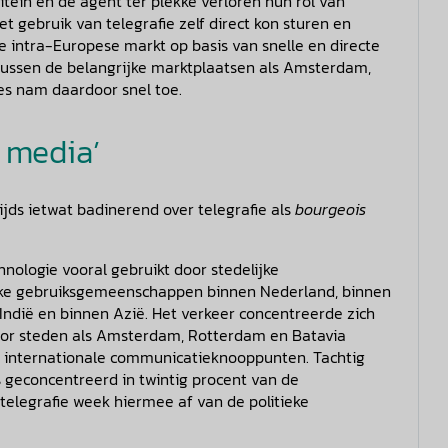
tein en de agent ter plekke verloren hun rol van
gebruik van telegrafie zelf direct kon sturen en
e intra-Europese markt op basis van snelle en directe
 tussen de belangrijke marktplaatsen als Amsterdam,
ies nam daardoor snel toe.
s media’
ijds ietwat badinerend over telegrafie als
bourgeois
nologie vooral gebruikt door stedelijke
ijke gebruiksgemeenschappen binnen Nederland, binnen
Indië en binnen Azië. Het verkeer concentreerde zich
oor steden als Amsterdam, Rotterdam en Batavia
en internationale communicatieknooppunten. Tachtig
geconcentreerd in twintig procent van de
elegrafie week hiermee af van de politieke