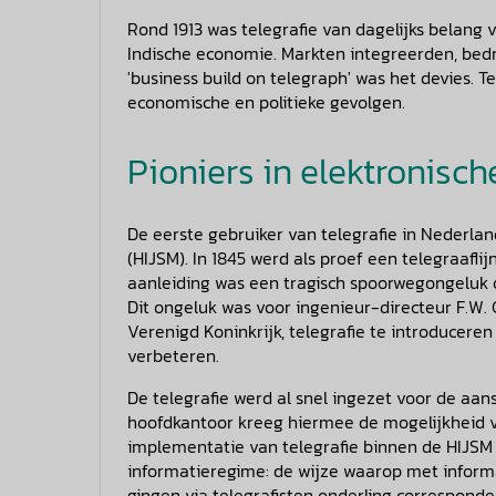
Rond 1913 was telegrafie van dagelijks belang 
Indische economie. Markten integreerden, bedr
'business build on telegraph' was het devies. 
economische en politieke gevolgen.
Pioniers in elektronisc
De eerste gebruiker van telegrafie in Nederl
(HIJSM). In 1845 werd als proef een telegraaf
aanleiding was een tragisch spoorwegongeluk op
Dit ongeluk was voor ingenieur-directeur F.W
Verenigd Koninkrijk, telegrafie te introduceren
verbeteren.
De telegrafie werd al snel ingezet voor de aans
hoofdkantoor kreeg hiermee de mogelijkheid v
implementatie van telegrafie binnen de HIJSM
informatieregime: de wijze waarop met inform
gingen via telegrafisten onderling correspond