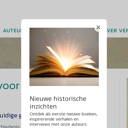
×
AUTEURS
ARTIKELEN
AGENDA
OVER VE
voor digitale
Nieuwe historische
inzichten
 huidige geopolitieke spanningen
Ontdek als eerste nieuwe boeken,
inspirerende verhalen en
interviews met onze auteurs.
chiedenis
,
Economische geschiedenis