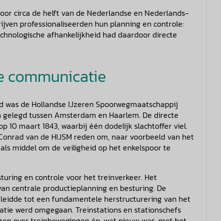
voor circa de helft van de Nederlandse en Nederlands-
ijven professionaliseerden hun planning en controle:
Technologische afhankelijkheid had daardoor directe
he communicatie
and was de Hollandse IJzeren Spoorwegmaatschappij
lijn gelegd tussen Amsterdam en Haarlem. De directe
 10 maart 1843, waarbij één dodelijk slachtoffer viel.
. Conrad van de HIJSM reden om, naar voorbeeld van het
 als middel om de veiligheid op het enkelspoor te
turing en controle voor het treinverkeer. Het
an centrale productieplanning en besturing. De
 leidde tot een fundamentele herstructurering van het
atie werd omgegaan. Treinstations en stationschefs
eren over treinbewegingen én, wat nieuw was, met het