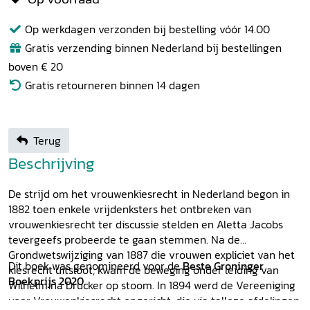
Op werkdagen verzonden bij bestelling vóór 14.00
Gratis verzending binnen Nederland bij bestellingen
boven € 20
Gratis retourneren binnen 14 dagen
Terug
Beschrijving
De strijd om het vrouwenkiesrecht in Nederland begon in
1882 toen enkele vrijdenksters het ontbreken van
vrouwenkiesrecht ter discussie stelden en Aletta Jacobs
tevergeefs probeerde te gaan stemmen. Na de
Grondwetswijziging van 1887 die vrouwen expliciet van het
Dit boek was genomineerd voor de
Beste Groninger
kiesrecht uitsloot, kwam de beweging onder leiding van
Boekprijs 2020
.
Wilhelmina Drucker op stoom. In 1894 werd de Vereeniging
voor Vrouwenkiesrecht opgericht, die via talloze afdelingen