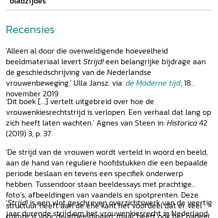
bladzijdes
Recensies
'Alleen al door die overweldigende hoeveelheid
beeldmateriaal levert
Strijd!
een belangrijke bijdrage aan
de geschiedschrijving van de Nederlandse
vrouwenbeweging.' Ulla Jansz. via:
de Moderne tijd
, 18
november 2019
'Dit boek [...] vertelt uitgebreid over hoe de
vrouwenkiesrechtstrijd is verlopen. Een verhaal dat lang op
zich heeft laten wachten.' Agnes van Steen in:
Historica
42
(2019) 3, p. 37
'De strijd van de vrouwen wordt verteld in woord en beeld,
aan de hand van reguliere hoofdstukken die een bepaalde
periode beslaan en tevens een specifiek onderwerp
hebben. Tussendoor staan beeldessays met prachtige
foto’s, afbeeldingen van vaandels en spotprenten. Deze
'
Strijd!
is een vlot geschreven overzichtswerk van de veertig
structuur heeft aan de ene kant het voordeel dat er veel
jaar durende strijd om het vrouwenkiesrecht in Nederland.
ruimte is voor de afbeeldingen, maar heeft ook het nadeel