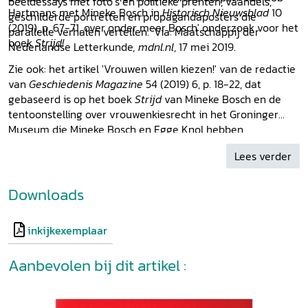
beeldessays met foto’s en politieke prenten, vaandels,
Hartmans met Mineke Bosch in
Historisch Nieuwsblad
10
geschilderde portretten en propagandaposters die
(2019), p. 67-71, over onder meer Bosch' onderzoek voor het
parallelle verhalen vertellen.' Via: Maatschappij der
boek
Strijd!
Nederlandse Letterkunde
, mdnl.nl
, 17 mei 2019.
Zie ook: het artikel 'Vrouwen willen kiezen!' van de redactie
van
Geschiedenis Magazine
54 (2019) 6, p. 18-22, dat
gebaseerd is op het boek
Strijd
van Mineke Bosch en de
tentoonstelling over vrouwenkiesrecht in het Groninger
Museum die Mineke Bosch en Egge Knol hebben
samengesteld.
Lees verder
Downloads
inkijkexemplaar
Aanbevolen bij dit artikel :