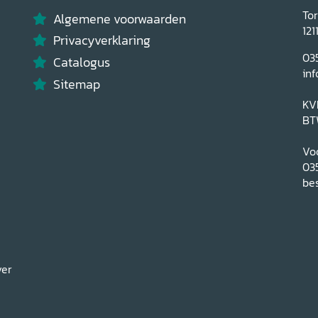
To
Algemene voorwaarden
121
Privacyverklaring
03
Catalogus
inf
Sitemap
KV
BT
Voo
03
bes
ver