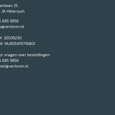
renlaan 25
1 JA Hilversum
5 685 9856
o@verloren.nl
K: 32039230
W: NL805459716B01
r vragen over bestellingen:
5 685 9856
tel@verloren.nl