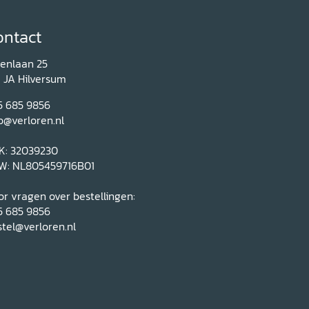
ontact
renlaan 25
1 JA Hilversum
5 685 9856
o@verloren.nl
K: 32039230
W: NL805459716B01
r vragen over bestellingen:
5 685 9856
tel@verloren.nl