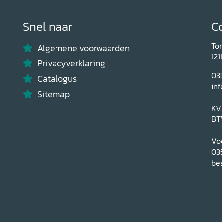
Snel naar
C
To
Algemene voorwaarden
121
Privacyverklaring
03
Catalogus
inf
Sitemap
KV
BT
Voo
03
bes