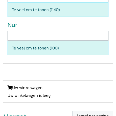
Te veel om te tonen (
1140
)
Nur
Te veel om te tonen (
100
)
Uw winkelwagen
Uw winkelwagen is leeg
Aantal per pagina: