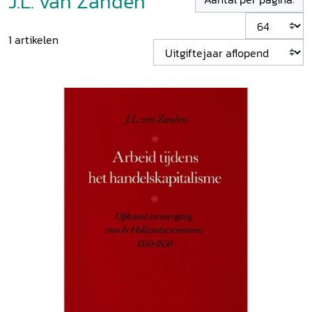
J.L. van Zanden
1
artikelen