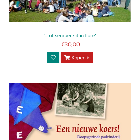
‘… ut semper sit in flore’
€30,00
Kopen