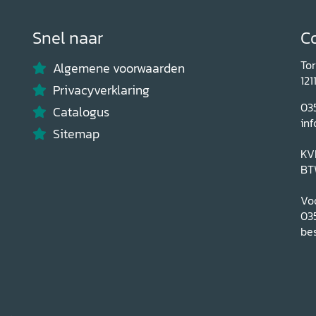
Snel naar
C
To
Algemene voorwaarden
121
Privacyverklaring
03
Catalogus
inf
Sitemap
KV
BT
Voo
03
bes