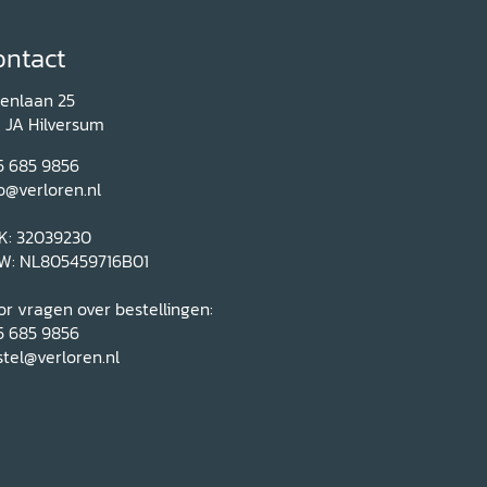
ontact
renlaan 25
1 JA Hilversum
5 685 9856
o@verloren.nl
K: 32039230
W: NL805459716B01
r vragen over bestellingen:
5 685 9856
tel@verloren.nl