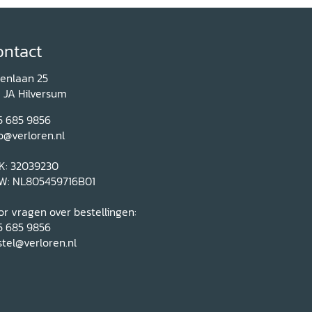
ontact
renlaan 25
1 JA Hilversum
5 685 9856
o@verloren.nl
K: 32039230
W: NL805459716B01
r vragen over bestellingen:
5 685 9856
tel@verloren.nl