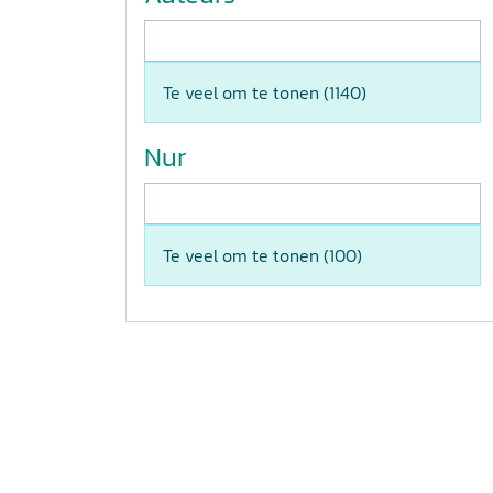
Te veel om te tonen (
1140
)
Nur
Te veel om te tonen (
100
)