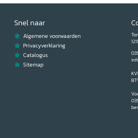
Snel naar
C
To
Algemene voorwaarden
121
Privacyverklaring
03
Catalogus
inf
Sitemap
KV
BT
Voo
03
bes