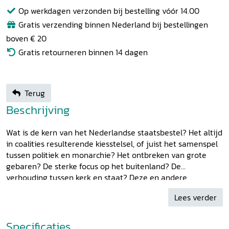
Op werkdagen verzonden bij bestelling vóór 14.00
Gratis verzending binnen Nederland bij bestellingen
boven € 20
Gratis retourneren binnen 14 dagen
Terug
Beschrijving
Wat is de kern van het Nederlandse staatsbestel? Het altijd
in coalities resulterende kiesstelsel, of juist het samenspel
tussen politiek en monarchie? Het ontbreken van grote
gebaren? De sterke focus op het buitenland? De
verhouding tussen kerk en staat? Deze en andere
kerngegevens zijn verankerd in de grondwet. Dit boek
Lees verder
brengt, aan de hand van fragmenten uit honderd jaar
debat over herziening van de grondwet, de mooiste
debatten over fundamentele principes samen. Ze laten
Specificaties