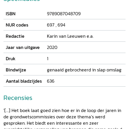
zien hoe er in politieke en wetenschappelijke kringen is
gedacht over Nederland en het Nederlandse staatsbestel.
ISBN
9789087048709
De lezer wordt meegenomen langs debatten over de
(sobere) aard van de grondwet, de verhouding van
NUR codes
697
,
694
Nederland tot de wereld, de verhouding tussen man en
vrouw, de vertegenwoordiging van de burger en de plaats
Redactie
Karin van Leeuwen e.a.
van religie in de Nederlandse samenleving. Thematische
inleidingen gidsen de lezer langs de fragmenten, die soms
Jaar van uitgave
2020
verrassend actueel zijn.
Druk
1
Bindwijze
genaaid gebrocheerd in slap omslag
Aantal bladzijdes
636
Recensies
'[...] Het boek laat goed zien hoe er in de loop der jaren in
de grondwetscommissies over deze thema’s werd
gesproken. Het biedt een interessante en zeer