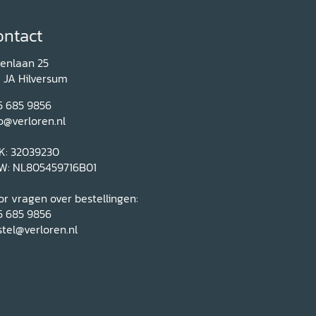
ontact
renlaan 25
1 JA Hilversum
5 685 9856
o@verloren.nl
K: 32039230
W: NL805459716B01
r vragen over bestellingen:
5 685 9856
tel@verloren.nl