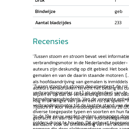
Druk
1
Bindwijze
geb
Aantal bladzijdes
233
Recensies
'
Tussen stoom en stroom
bevat veel informatie
verbrandingsmotor in de Nederlandse polder
auteurs zijn deskundig op dit gebied. Het boek 
gemalen en van de daarin staande motoren. [..
als hoofdaandrijving van gemalen is inmiddels
'
Tussen stoom en stroom
documenteert de rol 
auteurs benadrukken terecht het belang als cu
verbrandingsmoter, red.] als onderdeel van d
wijzen er op dat de verbrandingsmotor als ba
bemalingsgeschiedenis. Van de vroegste ontwi
nog in de lengte van jaren een rol zal spelen.'
verbrandingsmotor tot de laatste stand van d
Tijdschrift voor Waterstaatsgeschiedenis
28 (20
diverse toegepaste typen en soorten en hun fa
'In de 19e eeuw werden molens vervangen do
gebracht en aan de hand van voorbeeldgemalen
polders droog te houden. Dit gebeurt tegenw
aandacht voor de ontwikkeling van het onderh
pompen die door elektromotoren worden aang