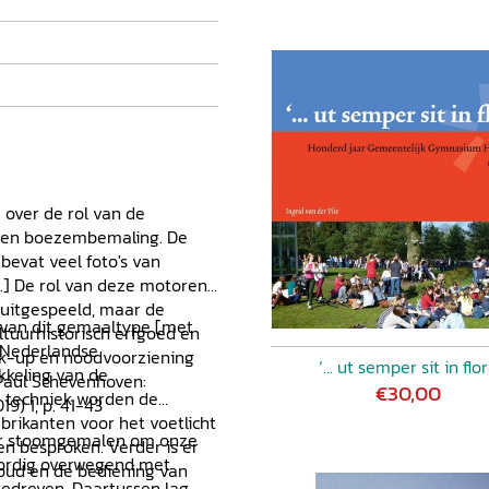
 over de rol van de
- en boezembemaling. De
bevat veel foto's van
.] De rol van deze motoren
 uitgespeeld, maar de
van dit gemaaltype [met
ltuurhistorisch erfgoed en
e Nederlandse
ck-up en noodvoorziening
‘… ut semper sit in flor
kkeling van de
 Paul Schevenhoven:
€30,00
e techniek worden de
19) 1, p. 41-43
brikanten voor het voetlicht
or stoomgemalen om onze
 besproken. Verder is er
oordig overwegend met
oud en de bediening van
edreven. Daartussen lag