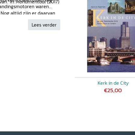
an.' In:
Monumentaal
(2017)
randingsmotoren waren
 Nog altijd zijn er daarvan
dels geteld. Daarom kijkt
Lees verder
sgeschiedenis. [...] Met veel
n visueel aantrekkelijk
februari 2018.
Kerk in de City
€25,00