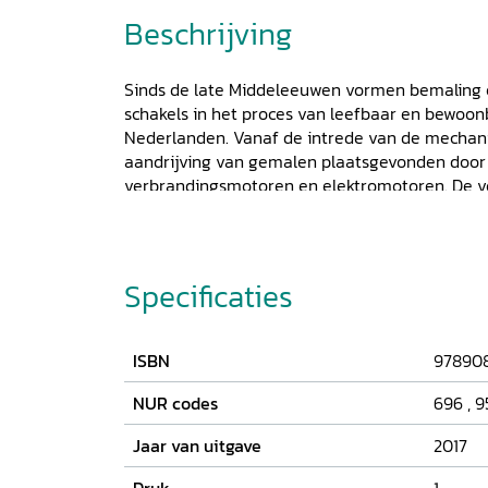
Beschrijving
Sinds de late Middeleeuwen vormen bemaling
schakels in het proces van leefbaar en bewoo
Nederlanden. Vanaf de intrede van de mechan
aandrijving van gemalen plaatsgevonden door
verbrandingsmotoren en elektromotoren. De v
belangrijk, behoort inmiddels tot het verleden
gemaal dreigt daardoor te verdwijnen en daa
waterschapserfgoed met een grote cultuurhisto
geïllustreerde boek documenteert de rol van d
Specificaties
onderdeel van de Nederlandse bemalingsgesch
ontwikkeling van de verbrandingsmotor tot de 
techniek worden de diverse toegepaste typen 
ISBN
97890
fabrikanten voor het voetlicht gebracht en aa
voorbeeldgemalen besproken. Er wordt apart 
NUR codes
696
,
9
ontwikkeling van het onderhoud en de bedienin
Jaar van uitgave
2017
de menselijke aspecten daarvan.