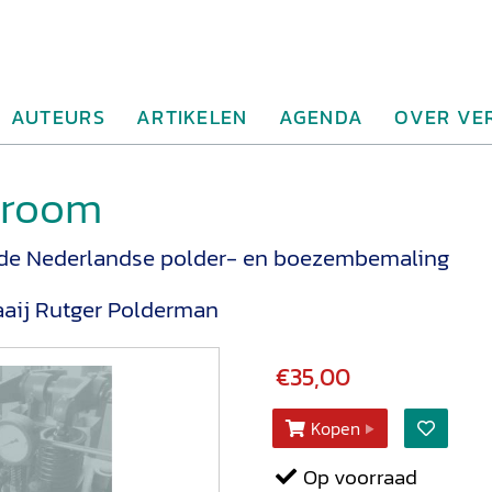
AUTEURS
ARTIKELEN
AGENDA
OVER VE
troom
n de Nederlandse polder- en boezembemaling
aij
Rutger Polderman
€35,00
Kopen
Op voorraad