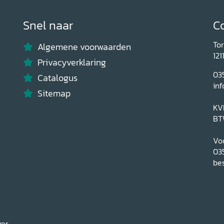
Snel naar
C
To
Algemene voorwaarden
121
Privacyverklaring
03
Catalogus
inf
Sitemap
KV
BT
Voo
03
bes
ver