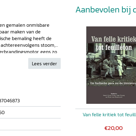
Aanbevolen bij di
 en gemalen onmisbare
nbaar maken van de
ische bemaling heeft de
 achtereenvolgens stoom,
erbrandingsmotor, eens zo
. Het hiermee uitgeruste
Lees verder
rmee ook
rische waarde. Dit rijk
it gemaaltype als
iedenis. Van de vroegste
laatste stand van de
en soorten en hun
87046873
n de hand van
aandacht besteed aan de
50
Van felle kritiek tot feuil
g van deze installaties en
€20,00