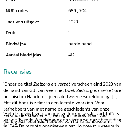
NUR codes
689
,
704
Jaar van uitgave
2023
Druk
1
Bindwijze
harde band
Aantal bladzijdes
412
Recensies
'Onder de titel
Zielzorg en verzet
verscheen eind 2023 van
de hand van G.J .van Veen het boek
Zielzorg en verzet
over
het bisdom Haarlem tijdens de tweede wereldoorlog. [...]
Met dit boek is zeker in een leemte voorzien. Voor
liefhebbers van met name de geschiedenis van onze
'Met de begindagen van mei gedenken we de slachtoffers
kerkmuziek staat er vrij weinig in, helaas. Maar voor
van de Tweede Wereldoorlog en vieren we onze bevrijding
(kerk)geschiedenisliefhebbers van harte aanbevolen!' -
in 1945. De recente opening van het Holocaust Museum in