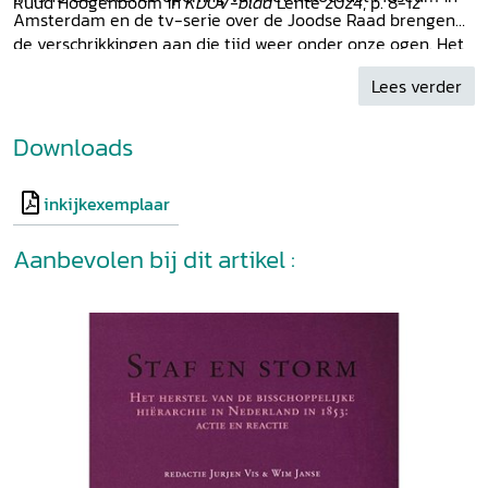
Ruud Hoogenboom in
KDOV-blad
Lente 2024, p. 8-12
Amsterdam en de tv-serie over de Joodse Raad brengen
de verschrikkingen aan die tijd weer onder onze ogen. Het
boek
Zielzorg en Verzet
gaat over ons bisdom in die
Lees verder
periode en is het lezen meer dan waard. [...]' - Marcel
Poorthuis, in
SamenKerk
2024-2. p. 12-13
Downloads
inkijkexemplaar
Aanbevolen bij dit artikel :