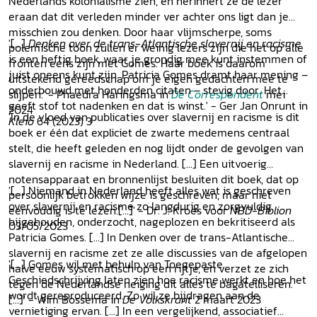
Nederlands kolonialisme zien, én herinnert ze de lezer
eraan dat dit verleden minder ver achter ons ligt dan je
misschien zou denken. Door haar vlijmscherpe, soms
'[...]
Denken over de trans-Atlantische
slavernij en racisme
polemische toon zullen er weinig lezers zijn die het op alle
is een heftig boek, waar je grondig mee kunt instemmen of
fronten eens zijn met Gomes. Haar boek is daarom
juist oneens kunt zijn. Patricia Gomes dramt haar mening –
uitstekend gereedschap om je eigen gedachten mee te
onderbouwd met honderden citaten – stevig door. Het
slijpen.' - Phaedra Haringsma in
De Correspondent
mei
geeft stof tot nadenken en dat is winst.' - Ger Jan Onrunt in
2024
'In de vloed van publicaties over slavernij en racisme is dit
Kleio
64 (2023) 3
boek er één dat expliciet de zwarte medemens centraal
stelt, die heeft geleden en nog lijdt onder de gevolgen van
slavernij en racisme in Nederland. [...] Een uitvoerig
notensapparaat en bronnenlijst besluiten dit boek, dat op
'[...] Niemand in Nederland heeft alles wat is geschreven
persoonlijk betrokken wijze is geschreven, maar niet
over slavernij en racisme zo langdurig en zorgvuldig
eenvoudig is te lezen.[...]' - Dr. J. Kroes voor
NBD-Biblion
bijgehouden, onderzocht, nageplozen en bekritiseerd als
03/05/2023
Patricia Gomes. [...] In Denken over de trans-Atlantische
slavernij en racisme zet ze alle discussies van de afgelopen
'[...] Gomes wil met behulp van Toegepaste
halve eeuw systematisch op een rijtje, en verzet ze zich
Geschiedschrijving laten zien hoe racisme werkt en hoe het
tegen de Nederlandse neiging dit alles te bagatelliseren.
wordt gereproduceerd. Zo wil ze bijdragen aan de
[...]' - Wim Bossema in
De Volkskrant
2 maart 2023
vernietiging ervan. [...] In een vergelijkend, associatief