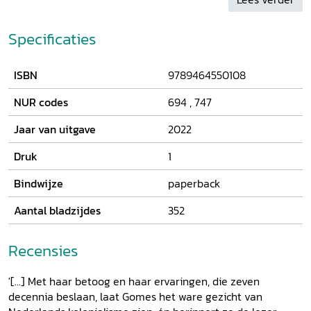
voornaamste oorzaken is dat Nederland haar racisme niet
effectief uitroeit. Dit heeft zelfs geleid tot een nieuwe vorm
Specificaties
van institutioneel racisme in het
slavernijgeschiedenisbedrijf.
ISBN
9789464550108
NUR codes
694
,
747
Jaar van uitgave
2022
Druk
1
Bindwijze
paperback
Aantal bladzijdes
352
Recensies
'[...] Met haar betoog en haar ervaringen, die zeven
decennia beslaan, laat Gomes het ware gezicht van